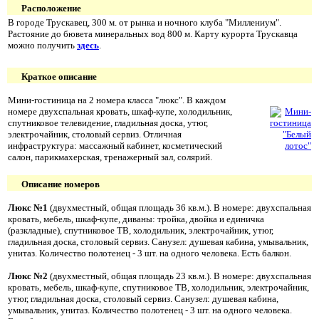
Расположение
В городе Трускавец, 300 м. от рынка и ночного клуба "Миллениум".
Растояние до бювета минеральных вод 800 м. Карту курорта Трускавца
можно получить
здесь
.
Краткое описание
Мини-гостиница на 2 номера класса "люкс". В каждом
номере двухспальная кровать, шкаф-купе, холодильник,
спутниковое телевидение, гладильная доска, утюг,
электрочайник, столовый сервиз. Отличная
инфраструктура: массажный кабинет, косметический
салон, парикмахерская, тренажерный зал, солярий.
Описание номеров
Люкс №1
(двухместный, общая площадь 36 кв.м.). В номере: двухспальная
кровать, мебель, шкаф-купе, диваны: тройка, двойка и единичка
(разкладные), спутниковое ТВ, холодильник, электрочайник, утюг,
гладильная доска, столовый сервиз. Санузел: душевая кабина, умывальник,
унитаз. Количество полотенец - 3 шт. на одного человека. Есть балкон.
Люкс №2
(двухместный, общая площадь 23 кв.м.). В номере: двухспальная
кровать, мебель, шкаф-купе, спутниковое ТВ, холодильник, электрочайник,
утюг, гладильная доска, столовый сервиз. Санузел: душевая кабина,
умывальник, унитаз. Количество полотенец - 3 шт. на одного человека.