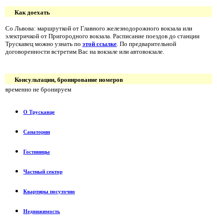
Как доехать
Со Львова: маршруткой от Главного железнодорожного вокзала или
электричкой от Пригородного вокзала. Расписание поездов до станции
Трускавец можно узнать по
этой ссылке
. По предварительной
договоренности встретим Вас на вокзале или автовокзале.
Консультации, бронирование номеров
временно не бронируем
О Трускавце
Санатории
Гостиницы
Частный сектор
Квартиры посуточно
Недвижимость