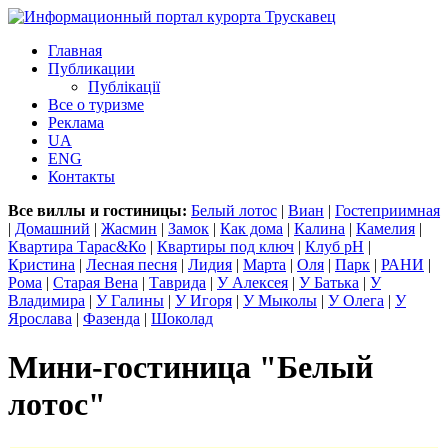
Главная
Публикации
Публікації
Все о туризме
Реклама
UA
ENG
Контакты
Все виллы и гостиницы:
Белый лотос
|
Виан
|
Гостеприимная
|
Домашний
|
Жасмин
|
Замок
|
Как дома
|
Калина
|
Камелия
|
Квартира Тарас&Ко
|
Квартиры под ключ
|
Клуб рН
|
Кристина
|
Лесная песня
|
Лидия
|
Марта
|
Оля
|
Парк
|
РАНИ
|
Рома
|
Старая Вена
|
Таврида
|
У Алексея
|
У Батька
|
У
Владимира
|
У Галины
|
У Игоря
|
У Мыколы
|
У Олега
|
У
Ярослава
|
Фазенда
|
Шоколад
Мини-гостиница "Белый
лотос"