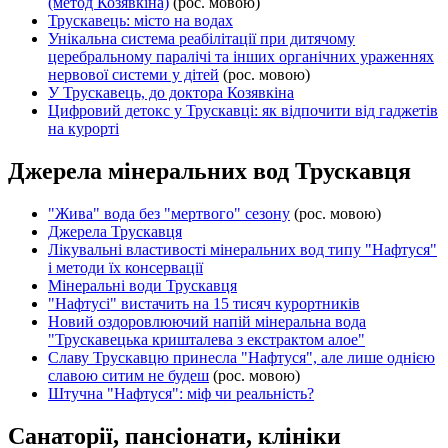
(метод Козявкіна)
(рос. мовою)
Трускавець: місто на водах
Унікальна система реабілітації при дитячому
церебральному паралічі та інших органічних ураженнях
нервової системи у дітей
(рос. мовою)
У Трускавець, до доктора Козявкіна
Цифровий детокс у Трускавці: як відпочити від гаджетів
на курорті
Джерела мінеральних вод Трускавця
"Жива" вода без "мертвого" сезону
(рос. мовою)
Джерела Трускавця
Лікувальні властивості мінеральних вод типу "Нафтуся"
і методи їх консервації
Мінеральні води Трускавця
"Нафтусі" вистачить на 15 тисяч курортників
Новий оздоровлюючий напій мінеральна вода
"Трускавецька кришталева з екстрактом алое"
Славу Трускавцю принесла "Нафтуся", але лише однією
славою ситим не будеш
(рос. мовою)
Штучна "Нафтуся": міф чи реальність?
Санаторії, пансіонати, клініки