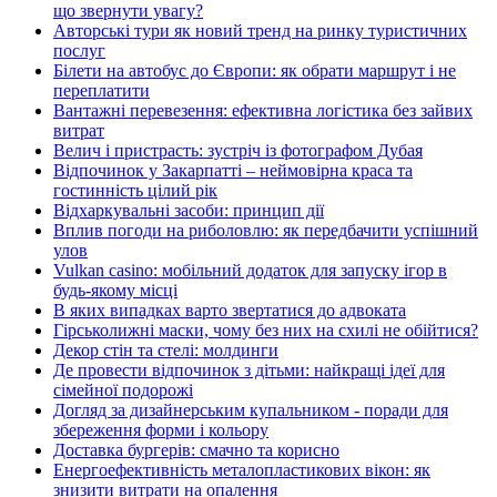
що звернути увагу?
Авторські тури як новий тренд на ринку туристичних
послуг
Білети на автобус до Європи: як обрати маршрут і не
переплатити
Вантажні перевезення: ефективна логістика без зайвих
витрат
Велич і пристрасть: зустріч із фотографом Дубая
Відпочинок у Закарпатті – неймовірна краса та
гостинність цілий рік
Відхаркувальні засоби: принцип дії
Вплив погоди на риболовлю: як передбачити успішний
улов
Vulkan casino: мобільний додаток для запуску ігор в
будь-якому місці
В яких випадках варто звертатися до адвоката
Гірськолижні маски, чому без них на схилі не обійтися?
Декор стін та стелі: молдинги
Де провести відпочинок з дітьми: найкращі ідеї для
сімейної подорожі
Догляд за дизайнерським купальником - поради для
збереження форми і кольору
Доставка бургерів: смачно та корисно
Енергоефективність металопластикових вікон: як
знизити витрати на опалення