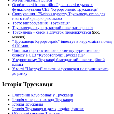
Музей Михайла Біласа
Особливості інноваційної діяльності в умовах
функціонування СЕЗ "Курортополіс Трускавець"
Святкування 175-річчя курорту Трускавець стало для
нього найкращою рекламою
Третє випробування "Трускавця"
Трускавець - курорт, котрий повертає здоров'я
Трускавець – сезон відпусток продовжується
(рос.
мовою)
"Трускавець-Курортсервіс" інвестує в нерухомість понад
$170 млн.
Чинники перспективного розвитку туристичного
бізнесу в СЕЗ "Курортополіс Трускавець"
У курортному Трускавці благодатний інвестиційний
клімат
У місті "Нафтусі" салюти й феєрверки не припинялись
до ранку
Історія Трускавця
Елітарний клуб розваг у Трускавці
Історія мінеральних вод Трускавця
Історія Трускавця
Історія Трускавця в датах, подіях, фактах
Оборонні споруди Трускавця