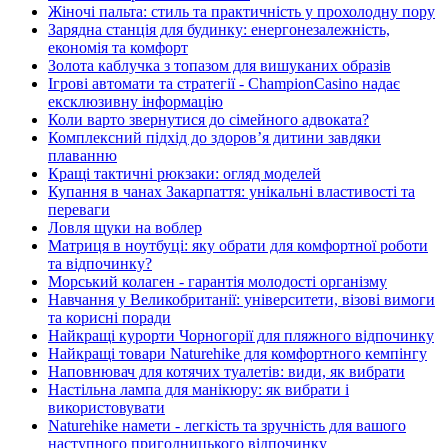
Жіночі пальта: стиль та практичність у прохолодну пору
Зарядна станція для будинку: енергонезалежність,
економія та комфорт
Золота каблучка з топазом для вишуканих образів
Ігрові автомати та стратегії - ChampionCasino надає
ексклюзивну інформацію
Коли варто звернутися до сімейного адвоката?
Комплексний підхід до здоров’я дитини завдяки
плаванню
Кращі тактичні рюкзаки: огляд моделей
Купання в чанах Закарпаття: унікальні властивості та
переваги
Ловля щуки на воблер
Матриця в ноутбуці: яку обрати для комфортної роботи
та відпочинку?
Морський колаген - гарантія молодості організму
Навчання у Великобританії: університети, візові вимоги
та корисні поради
Найкращі курорти Чорногорії для пляжного відпочинку
Найкращі товари Naturehike для комфортного кемпінгу
Наповнювач для котячих туалетів: види, як вибрати
Настільна лампа для манікюру: як вибрати і
використовувати
Naturehike намети - легкість та зручність для вашого
наступного пригодницького відпочинку