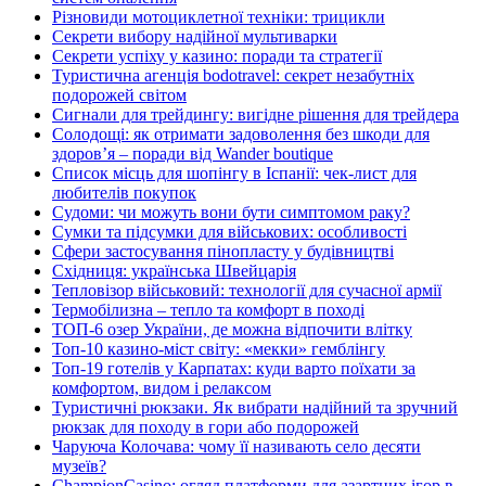
Різновиди мотоциклетної техніки: трицикли
Секрети вибору надійної мультиварки
Секрети успіху у казино: поради та стратегії
Туристична агенція bodotravel: секрет незабутніх
подорожей світом
Сигнали для трейдингу: вигідне рішення для трейдера
Солодощі: як отримати задоволення без шкоди для
здоров’я – поради від Wander boutique
Список місць для шопінгу в Іспанії: чек-лист для
любителів покупок
Судоми: чи можуть вони бути симптомом раку?
Сумки та підсумки для військових: особливості
Сфери застосування пінопласту у будівництві
Східниця: українська Швейцарія
Тепловізор військовий: технології для сучасної армії
Термобілизна – тепло та комфорт в поході
ТОП-6 озер України, де можна відпочити влітку
Топ-10 казино-міст світу: «мекки» гемблінгу
Топ-19 готелів у Карпатах: куди варто поїхати за
комфортом, видом і релаксом
Туристичні рюкзаки. Як вибрати надійний та зручний
рюкзак для походу в гори або подорожей
Чаруюча Колочава: чому її називають село десяти
музеїв?
ChampionCasino: огляд платформи для азартних ігор в