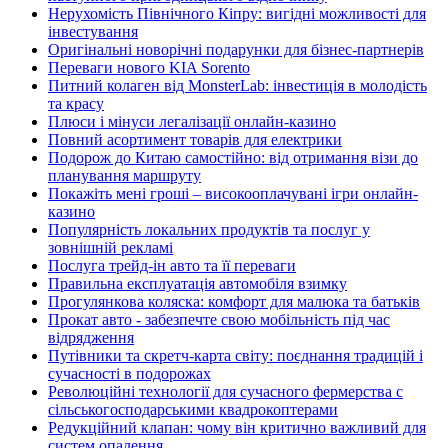
Нерухомість Північного Кіпру: вигідні можливості для
інвестування
Оригінальні новорічні подарунки для бізнес-партнерів
Переваги нового KIA Sorento
Питний колаген від MonsterLab: інвестиція в молодість
та красу
Плюси і мінуси легалізації онлайн-казино
Повний асортимент товарів для електрики
Подорож до Китаю самостійно: від отримання візи до
планування маршруту
Покажіть мені гроші – високооплачувані ігри онлайн-
казино
Популярність локальних продуктів та послуг у
зовнішній рекламі
Послуга трейд-ін авто та її переваги
Правильна експлуатація автомобіля взимку
Прогулянкова коляска: комфорт для малюка та батьків
Прокат авто - забезпечте свою мобільність під час
відрядження
Путівники та скретч-карта світу: поєднання традицій і
сучасності в подорожах
Революційні технології для сучасного фермерства с
сільськогосподарськими квадрокоптерами
Редукційний клапан: чому він критично важливий для
систем опалення