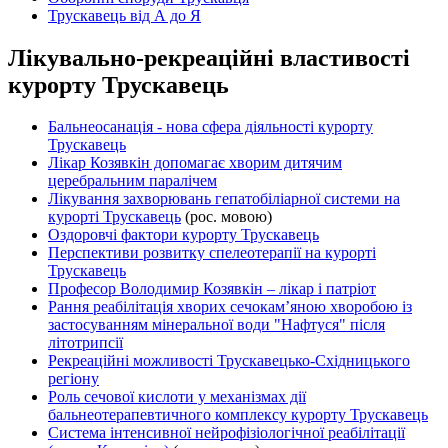
Трускавець від А до Я
Лікувально-рекреаційні властивості
курорту Трускавець
Бальнеосанація - нова сфера діяльності курорту
Трускавець
Лікар Козявкін допомагає хворим дитячим
церебральним паралічем
Лікування захворювань гепатобіліарної системи на
курорті Трускавець
(рос. мовою)
Оздоровчі фактори курорту Трускавець
Перспективи розвитку спелеотерапії на курорті
Трускавець
Професор Володимир Козявкін – лікар і патріот
Рання реабілітація хворих сечокам’яною хворобою із
застосуванням мінеральної води "Нафтуся" після
літотрипсії
Рекреаційні можливості Трускавецько-Східницького
регіону
Роль сечової кислоти у механізмах дії
бальнеотерапевтичного комплексу курорту Трускавець
Система інтенсивної нейрофізіологічної реабілітації