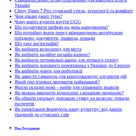
Україні
Chery Tiggo 7 Pro: сучасний стиль, технології та комфорт
Чим цікаві джип тури?
Чому варто купити взуття UGG
Що подарувати шефові на день народження?
Що потрібно знати перед міжнародною автобусною
поїздкою: документи, правила, поради
Що таке ангіографія?
Як вибрати велосипед для міста
Як вибрати надійне онлайн-казино?
Як вибрати оптимальні шини для літнього сезону
Як вибрати хорошого перевізника з України до Європи
Як вибрати човен для риболовлі
Як завести гаманець для криптовалюти: алгоритм дій
Який тип ігрових автоматів найкращий?
Якісні складні ножі – вибір для справжніх знавців
Як можна зміцнити відносини з коханою людиною?
Як обрати ідеальну дорожню сумку на колесах: поради
експертів
Як привітання формують нашу культуру: від давніх
традицій до сучасних слів
Про Трускавець