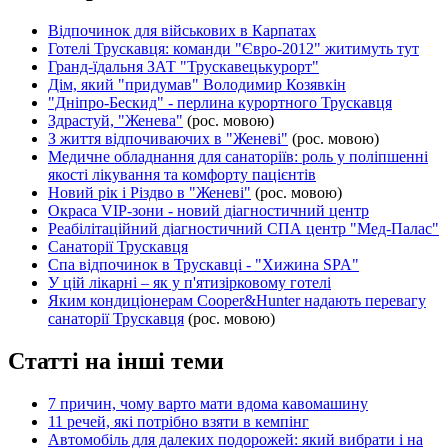
Відпочинок для військових в Карпатах
Готелі Трускавця: команди "Євро-2012" житимуть тут
Гранд-їдальня ЗАТ "Трускавецькурорт"
Дім, який "придумав" Володимир Козявкін
"Дніпро-Бескид" - перлина курортного Трускавця
Здрастуй, "Женева"
(рос. мовою)
З життя відпочиваючих в "Женеві"
(рос. мовою)
Медичне обладнання для санаторіїв: роль у поліпшенні
якості лікування та комфорту пацієнтів
Новий рік і Різдво в "Женеві"
(рос. мовою)
Окраса VIP-зони - новий діагностичний центр
Реабілітаційний діагностичний СПА центр "Мед-Палас"
Санаторії Трускавця
Спа відпочинок в Трускавці - "Хижина SPA"
У цій лікарні – як у п'ятизірковому готелі
Яким кондиціонерам Cooper&Hunter надають перевагу
санаторії Трускавця
(рос. мовою)
Статті на інші теми
7 причин, чому варто мати вдома кавомашину
11 речей, які потрібно взяти в кемпінг
Автомобіль для далеких подорожей: який вибрати і на