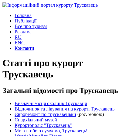
Головна
Публікації
Все про туризм
Реклама
RU
ENG
Контакти
Статті про курорт
Трускавець
Загальні відомості про Трускавець
Визначні місця околиць Трускавця
Відпочинок та лікування на курорті Трускавець
Євроремонт по-трускавецьки
(рос. мовою)
Єпархіальний музей
Курортополіс "Трускавець"
Ми за тобою сумуємо, Трускавець!