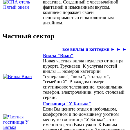
креатива. Созданный с чрезвычайной
фантазией и изысканным вкусом,
комплекс поражает своей
неповторимостью и эксклюзивным
дизайном.
Частный сектор
все виллы и коттеджи ► ► ►
Вилла "Виан"
Новая частная вилла недалеко от центра
курорта Трускавец. К услугам гостей
виллы 11 номеров категорий
"суперлюкс", "люкс", "стандарт",
"семейный". В каждом номере
спутниковое телевидение, холодильник,
телефон, электрочайник, утюг, столовый
сервис.
Гостиница "У Батька"
Если Вы цените отдых в небольшом,
комфортном и по-домашнему уютном
месте, то гостиница "У Батька" - это
именно то, что Вам нужно. К Вашим
услугам 6 двухместных и 2 одноместных