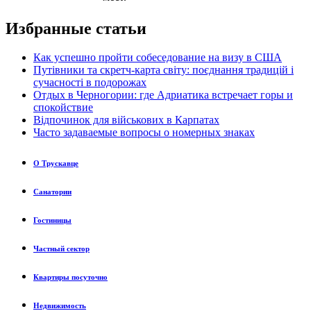
Избранные статьи
Как успешно пройти собеседование на визу в США
Путівники та скретч-карта світу: поєднання традицій і
сучасності в подорожах
Отдых в Черногории: где Адриатика встречает горы и
спокойствие
Відпочинок для військових в Карпатах
Часто задаваемые вопросы о номерных знаках
О Трускавце
Санатории
Гостиницы
Частный сектор
Квартиры посуточно
Недвижимость