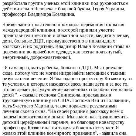
разработала группа ученых этой клиники под руководством
действительно Человека с большой буквы, Героя Украины,
профессора Владимира Козявкина.
Чрезвычайно трогательно проходила церемония открытия
международной клиники, в которой приняли участие
представители местной и областной власти, медики-ученые,
дети, больные ДЦП, преимущественно в инвалидных
колясках, и их родители. Владимир Ильич Козявкин стоял на
церемонии во врачебном одежде, как всегда подтянутый,
энергичный, доброжелательный.
"Я сама врач, мать ребенка, больного ДЦП. Мы приехали
сюда, потому что не могли нигде найти методики с такими
результатами лечения. Я благодарна профессору Козявкину за
те условия, в которых находятся здесь наши дети и за все то,
что он делает для улучшение жизненных способностей наших
детей ", - сказала госпожа Спинозола, приехавшая в
трускавецкую клинику из США. Госпожа Вэй из Голландии,
мать 9-летнего Мартина, также поражена результатами
лечения своего сына. "На своей родине я расскажу всем о
нашем положительном опыте. Мы знаем, как трудно лечить
детский церебральный паралич, но благодаря новаторству
профессора Козявкина эта тяжелая болезнь отступает. Я
желаю этой клинике всемирного признания", - заявила она.