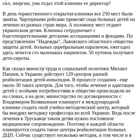
сил, энергии, ума отдал этой клинике ее директор?
В день торжественного открытия клиники все 250 мест были
заняты. Чартерными рейсами привозят сюда больных детей на
лечение из разных стран мира. А половину мест отдают
украинским детям. Клиника сотрудничает с
благотворительными детскими ассоциациями и фондами. По
представлению "Надежды", Львовского областного общества
защиты детей, больных церебральным параличом, ежегодно
здесь лечится сто маленьких пациентов. 50 путевок получают
дети-сироты.
Как сказал министр труда и социальной политики Михаил
Папиев, в Украине действует 129 центров ранней
реабилитации детей-инвалидов. В процессе создания - еще
около 30 таких центров. Для того, чтобы лечение и адаптация
детей с особыми потребностями в обществе происходили не
на словах, а на деле, министерство по договоренности с
Владимиром Козявкиным планирует в международной
клинике создать свой учебно-методический центр, который
бы внедрял методику профессора во всей Украине. Ведь после
лечения в Трускавце таким детям нужно постоянное
медицинское сопровождение. Поэтому в каждой области
планируется создать такие центры реабилитации больных
ДЦП. Сейчас существует несколько методик, в том числе и в