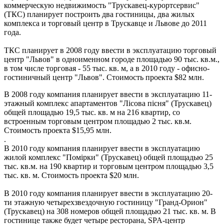
коммерческую недвижимость "Трускавец-курортсервис"
(ТКС) планирует построить два гостиницы, два жилых
комплекса и торговый центр в Трускавце и Львове до 2011
года.
ТКС планирует в 2008 году ввести в эксплуатацию торговый
центр "Львов" в одноименном городе площадью 90 тыс. кв.м.,
в том числе торговая - 55 тыс. кв. м, а в 2010 году - офисно-
гостиничный центр "Львов". Стоимость проекта $82 млн.
В 2008 году компания планирует ввести в эксплуатацию 11-
этажный комплекс апартаментов "Лiсова пiсня" (Трускавец)
общей площадью 19,5 тыс. кв. м на 216 квартир, со
встроенным торговым центром площадью 2 тыс. кв.м.
Стоимость проекта $15,95 млн.
.
В 2010 году компания планирует ввести в эксплуатацию
жилой комплекс "Помiрки" (Трускавец) общей площадью 25
тыс. кв.м. на 190 квартир и торговым центром площадью 3,5
тыс. кв. м. Стоимость проекта $20 млн.
В 2010 году компания планирует ввести в эксплуатацию 20-
ти этажную четырехзвездочную гостиницу "Гранд-Орион"
(Трускавец) на 308 номеров общей площадью 21 тыс. кв. м. В
гостинице также будет четыре ресторана, SPA-центр