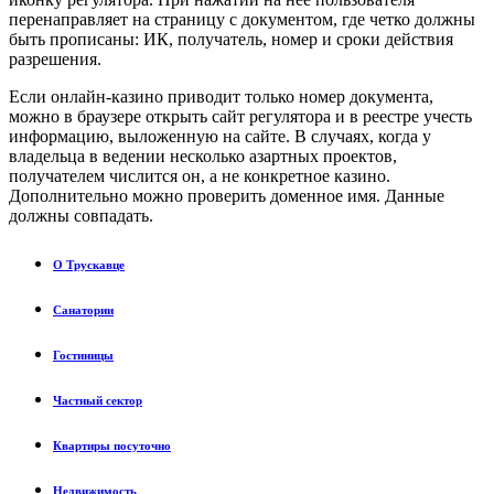
перенаправляет на страницу с документом, где четко должны
быть прописаны: ИК, получатель, номер и сроки действия
разрешения.
Если онлайн-казино приводит только номер документа,
можно в браузере открыть сайт регулятора и в реестре учесть
информацию, выложенную на сайте. В случаях, когда у
владельца в ведении несколько азартных проектов,
получателем числится он, а не конкретное казино.
Дополнительно можно проверить доменное имя. Данные
должны совпадать.
О Трускавце
Санатории
Гостиницы
Частный сектор
Квартиры посуточно
Недвижимость