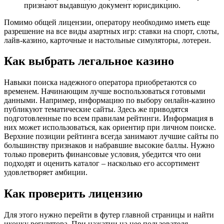
признают выдавшую документ юрисдикцию.
Помимо общей лицензии, оператору необходимо иметь еще
разрешение на все виды азартных игр: ставки на спорт, слоты,
лайв-казино, карточные и настольные симуляторы, лотереи.
Как выбрать легальное казино
Навыки поиска надежного оператора приобретаются со
временем. Начинающим лучше воспользоваться готовыми
данными. Например, информацию по выбору онлайн-казино
публикуют тематические сайты. Здесь же приводятся
подготовленные по всем правилам рейтинги. Информация в
них может использоваться, как ориентир при личном поиске.
Верхние позиции рейтинга всегда занимают лучшие сайты по
большинству признаков и набравшие высокие баллы. Нужно
только проверить финансовые условия, убедится что они
подходят и оценить каталог – насколько его ассортимент
удовлетворяет амбиции.
Как проверить лицензию
Для этого нужно перейти в футер главной страницы и найти
иконку регулятора. При нажатии на нее пользователя