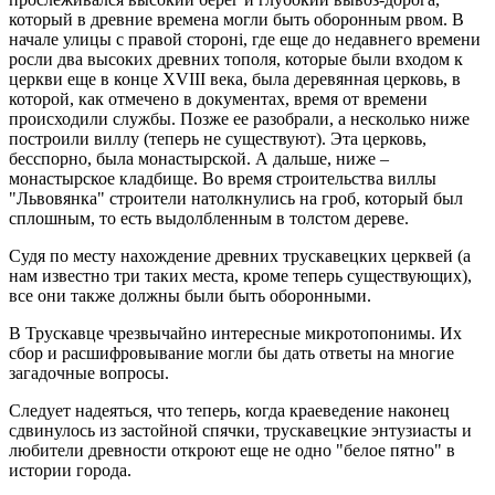
который в древние времена могли быть оборонным рвом. В
начале улицы с правой стороні, где еще до недавнего времени
росли два высоких древних тополя, которые были входом к
церкви еще в конце XVIII века, была деревянная церковь, в
которой, как отмечено в документах, время от времени
происходили службы. Позже ее разобрали, а несколько ниже
построили виллу (теперь не существуют). Эта церковь,
бесспорно, была монастырской. А дальше, ниже –
монастырское кладбище. Во время строительства виллы
"Львовянка" строители натолкнулись на гроб, который был
сплошным, то есть выдолбленным в толстом дереве.
Судя по месту нахождение древних трускавецких церквей (а
нам известно три таких места, кроме теперь существующих),
все они также должны были быть оборонными.
В Трускавце чрезвычайно интересные микротопонимы. Их
сбор и расшифровывание могли бы дать ответы на многие
загадочные вопросы.
Следует надеяться, что теперь, когда краеведение наконец
сдвинулось из застойной спячки, трускавецкие энтузиасты и
любители древности откроют еще не одно "белое пятно" в
истории города.