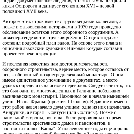
подает документальные сведения, что этот замок построили
князи Остророги и датирует его концом XVI – первой
половиной XVII века.
Автором этих строк вместе с трускавецкими коллегами, а
позже и с львовскими историками в 1970 году проведено
обследование остатков этого оборонного сооружения. А
инженер-геодезист из трускавця Зенон Стецив тогда же
составил подробный план валов. На основе этого плана и
описания львовский художник Николай Козурак составил
проект его реконструкции.
И последняя известная нам достопримечательность
оборонного строительства, вернее место, которое осталось от
нее, – оборонный позднесредневековый монастырь. О нем
имеем единственное упоминание в документах, а место
удалось определить на основе переводов. Следует считать, что
это был один из многочисленных в Галичине небольших
василианских монастырей. Находился он в начале нынешней
улицы Ивана Франко (прежняя Школьня). В давние времена
этот район давал начало двум улицам: одна из них называлась
Андрушки, а вторая – Совтуси (или Солтисы). Позже с
напольной стороны, ров и вал были разровняны во время
строительства крестьянских домов и пансионатов, в
частности виллы "Ванда". У послевоенные годы еще хорошо
прослеживался высокий берег и глубокий вывоз-дорога,