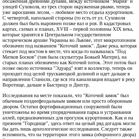
обсаженная древними дубами, между источником "Мария" и
улицей Суховоля, из трех сторон окруженная рвами, теперь
уже заросшими лесом, – любимое место отдыха курортников.
С четвертой, напольной стороны (то есть от ул. Суховоля
должен был быть выровнен позже вал и ров. В кадастровых
картах, схемах и планах, XVIII – первой половины XIX века,
которые хранятся в Центральном государственном
историческом архиве Украины во Львове, этот микротопоним
обозначен под названием "Коточий замок". Даже река, которая
стекает под мостом в месте, что когда-то называлась "Под
Матков Босков" (там была скульптура Божьей Матери), на
старых планах обозначено как Коточий поток. Этот поток был
позже около источника "Эдуард" взят в коллектор, теперь он
проходит под целой трускавецкой долиной и идет дальше в
направлении Станили, где вся эта канализация впадает в реку
Воротище, дальше в Быстрицу и Днестр.
Исследования на месте показали, что "Коточий замок" был
обычным позднефеодальным замком или просто оборонным
двором. Остатки фортификационных сооружений были
уничтожены во время упорядочивания парка и устраивания
аллей, предназначенных для прогулок курортников. Как и на
прежнем "Городище", здесь ответ на целый ряд догадок могли
бы дать лишь археологические исследования. Следует также
вспомнить, что на территории этого замка (оборонного двора)