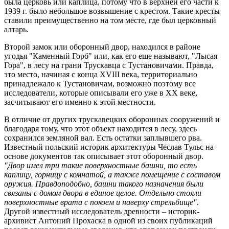
была церковь или каплица, потому что в верхней его части к
1939 г. было небольшое возвышение с крестом. Такие кресты
ставили преимущественно на том месте, где был церковный
алтарь.
Второй замок или оборонный двор, находился в районе
угодья "Каменный Горб" или, как его еще называют, "Лысая
Гора", в лесу на грани Трускавца с Тустановичами. Правда,
это место, начиная с конца XVIII века, территориально
принадлежало к Тустановичам, возможно поэтому все
исследователи, которые описывали его уже в XX веке,
засчитывают его именно к этой местности.
В отличие от других трускавецких оборонных сооружений и
благодаря тому, что этот объект находится в лесу, здесь
сохранился земляной вал. Есть остатки заплывшего рва.
Известный польский историк архитектуры Чеслав Тульс на
основе документов так описывает этот оборонный двор.
"Двор имел три такие поверхностные башни, то есть
каплицу, горницу с комнатой, а также помещение с составом
оружия. Правдоподобно, башни такого назначения были
связаны с домом двора в единое целое. Отдельно стояли
поверхностные врата с покоем и наверху стрельбище".
Другой известный исследователь древности – историк-
архивист Антоний Прохаска в одной из своих публикаций