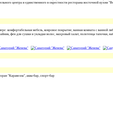
тельного центра и единственного в окрестности ресторана восточной кухни "В
ере: комфортабельная мебель, ковровое покрытие, ванная комната с ванной ли
айник, фен для сушки и укладки волос, махровый халат, полотенца тапочки, на
оран "Каравелла", аква-бар, спорт-бар