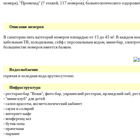
номера), "Променад" (7 этажей, 117 номеров), бальнеологического оздорови
Описание номеров
В санатории пять категорий номеров площадью от 15 до 45 м². В каждом ном
кабельным ТВ, холодильник, сейф с персональным кодом, мини-бар, электроч
большинстве номеров имеется балком.
Водоснабжение
горячая и холодная вода круглосуточно
Инфраструктура
- ресторан-бар "Вояж", фито-бар, украинский ресторан, ирландский паб, рест
- "мини-клуб" для детей
- салон красоты, косметологический кабинет
- сауна и солярий
- интернет-кафе
- конференц-зал
- бутик-зона
- прачечная
- паркинг