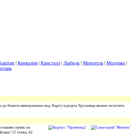
Каштан
|
Конвалия
|
Кристалл
|
Лыбидь
|
Миротель
|
Молдова
|
нтарь
бы до бювета минеральных вод. Карту курорта Трускавца можно получить
ставляя сервис на
езарь" (3 этажа, 42