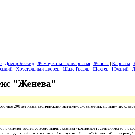
о
|
Днепр-Бескид
|
Жемчужина Прикарпатья
|
Женева
|
Карпаты
|
вецкий
|
Хрустальный дворец
|
Шале Грааль
|
Шахтер
|
Южный
|
Я
екс "Женева"
ого ещё 200 лет назад австрийскими врачами-основателями, в 5 минутах ходь
принимает гостей со всего мира, оказывая украинское гостеприимство, предо
 площадью 5260 м² состоит из 3 корпусов: "Женева" (4 этажа, 49 номеров), "Ц