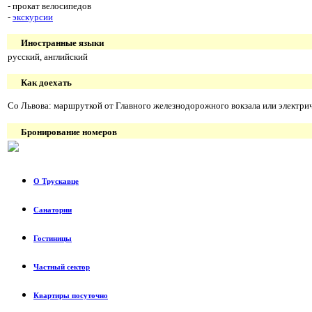
- прокат велосипедов
-
экскурсии
Иностранные языки
русский, английский
Как доехать
Со Львова: маршруткой от Главного железнодорожного вокзала или электрич
Бронирование номеров
О Трускавце
Санатории
Гостиницы
Частный сектор
Квартиры посуточно