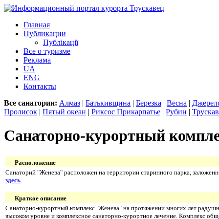
Главная
Публикации
Публікації
Все о туризме
Реклама
UA
ENG
Контакты
Все санатории:
Алмаз
|
Батькивщина
|
Березка
|
Весна
|
Джерел
Пролисок
|
Пятый океан
|
Риксос Прикарпатье
|
Рубин
|
Труска
Санаторно-курортный компл
Расположение
Санаторий "Женева" расположен на территории старинного парка, заложенн
здесь
.
Краткое описание
Санаторно-курортный комплекс "Женева" на протяжении многих лет радушно 
высоком уровне и комплексное санаторно-курортное лечение. Комплекс общей