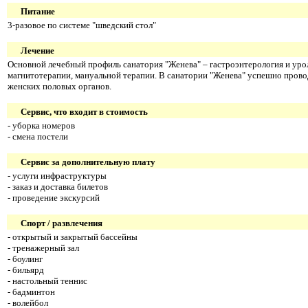
Питание
3-разовое по системе "шведский стол"
Лечение
Основной лечебный профиль санатория "Женева" – гастроэнтерология и уро
магнитотерапии, мануальной терапии. В санатории "Женева" успешно прово
женских половых органов.
Сервис, что входит в стоимость
- уборка номеров
- смена постели
Сервис за дополнительную плату
- услуги инфраструктуры
- заказ и доставка билетов
- проведение экскурсий
Спорт / развлечения
- открытый и закрытый бассейны
- тренажерный зал
- боулинг
- бильярд
- настольный теннис
- бадминтон
- волейбол