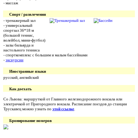
- массаж
Спорт / развлечения
- тренажерный зал
- универсальный
спортзал 36*18 м
(большой теннис,
волейбол, мини-футбол)
- залы бильярда и
настольного тенниса
- спорткомплекс с большим и малым бассейнами
-
экскурсии
Иностранные языки
русский, английский
Как доехать
Со Львова: маршруткой от Главного железнодорожного вокзала или
электричкой от Пригородного вокзала. Расписание поездов до станции
Трускавец можно узнать по
этой ссылке
.
Бронирование номеров