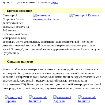
курорта Трускавца можно получить
здесь
.
Краткое описание
Санаторий
"Карпаты" – это
девятиэтажный
спальный корпус на
442 места,
собственный бювет
минеральных вод,
столовая, центр для отдыха, спортивно-оздоровительный и лечебно-
диагностический корпуса. В санаторном парке расположен ресторан-
музей "Гражда", построенный в стиле деревянной народной архитектуры
Гуцульщины.
Описание номеров
Комфортабельные номера класса люкс со всеми удобствами. Номера всех
категорий оборудованы санузлами (с круглосуточным обеспечением
холодной и горячей водой), холодильниками, мини-сейфами, телефонами с
внутренней, городской и международной связью, телевизорами
(спутниковое ТВ). Категории номеров: одноместный номер, двухместный
номер, двухместный полулюкс, двухкомнатный номер люкс, апартаменты.