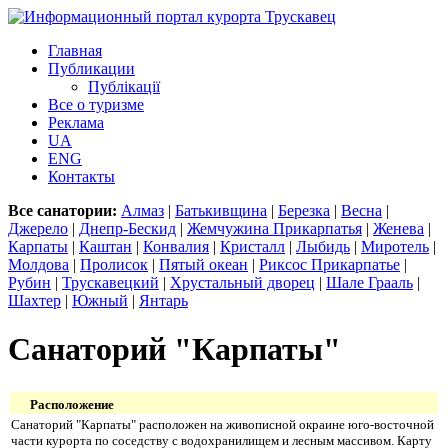
Главная
Публикации
Публікації
Все о туризме
Реклама
UA
ENG
Контакты
Все санатории:
Алмаз
|
Батькивщина
|
Березка
|
Весна
|
Джерело
|
Днепр-Бескид
|
Жемчужина Прикарпатья
|
Женева
|
Карпаты
|
Каштан
|
Конвалия
|
Кристалл
|
Лыбидь
|
Миротель
|
Молдова
|
Пролисок
|
Пятый океан
|
Риксос Прикарпатье
|
Рубин
|
Трускавецкий
|
Хрустальный дворец
|
Шале Грааль
|
Шахтер
|
Южный
|
Янтарь
Санаторий "Карпаты"
Расположение
Санаторий "Карпаты" расположен на живописной окраине юго-восточной
части курорта по соседству с водохранилищем и лесным массивом. Карту