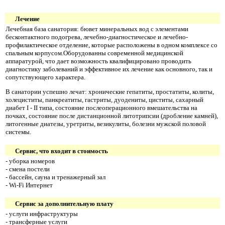
Лечение
Лечебная база санатория: бювет минеральных вод с элементами
бесконтактного подогрева, лечебно-диагностическое и лечебно-
профилактическое отделение, которые расположены в одном комплексе со
спальным корпусом.Оборудованны современной медицинской
аппаратурой, что дает возможность квалифицировано проводить
диагностику заболеваний и эффективное их лечение как основного, так и
сопутствующего характера.
В санатории успешно лечат: хронические гепатиты, простатиты, колиты,
холециститы, панкреатиты, гастриты, дуодениты, циститы, сахарный
диабет I - II типа, состояние послеоперационного вмешательства на
почках, состояние после дистанционной литотрипсии (дробление камней),
литогенные диатезы, уретриты, везикулиты, болезни мужской половой
системы.
Сервис, что входит в стоимость
- уборка номеров
- смена постели
- бассейн, сауна и тренажерный зал
- Wi-Fi Интернет
Сервис за дополнительную плату
- услуги инфраструктуры
- трансферные услуги