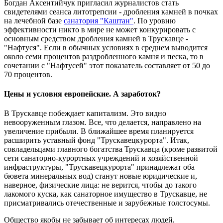
Богдан Аксентийчук пригласил журналистов стать
свидетелями сеанса литотрепсии - дробления камней в почках
на лечебной базе
санатория "Каштан"
. По уровню
эффективности никто в мире не может конкурировать с
основным средством дробления камней в Трускавце -
"Нафтуся". Если в обычных условиях в среднем выводится
около семи процентов раздробленного камня и песка, то в
сочетании с "Нафтусей" этот показатель составляет от 50 до
70 процентов.
Цены и условия европейские. А заработок?
В Трускавце побеждает капитализм. Это видно
невооруженным глазом. Все, что делается, направлено на
увеличение прибыли. В ближайшее время планируется
расширить уставный фонд "Трускавецкурорта". Итак,
совладельцами главного богатства Трускавца (кроме развитой
сети санаторно-курортных учреждений и хозяйственной
инфраструктуры, "Трускавецкурорта" принадлежат оба
бювета минеральных вод) станут новые юридические и,
наверное, физические лица: не верится, чтобы до такого
лакомого куска, как санаторное имущество в Трускавце, не
присматривались отечественные и зарубежные толстосумы.
Общество якобы не забывает об интересах людей,