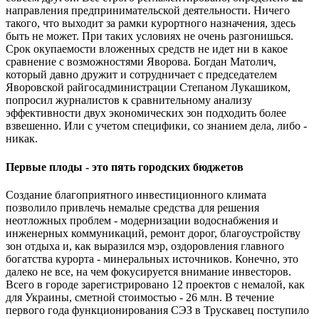
направления предпринимательской деятельности. Ничего
такого, что выходит за рамки курортного назначения, здесь
быть не может. При таких условиях не очень разгонишься.
Срок окупаемости вложенных средств не идет ни в какое
сравнение с возможностями Яворова. Богдан Матолич,
который давно дружит и сотрудничает с председателем
Яворовской райгосадминистрации Степаном Лукашиком,
попросил журналистов к сравнительному анализу
эффективности двух экономических зон подходить более
взвешенно. Или с учетом специфики, со знанием дела, либо -
никак.
Первые плоды - это пять городских бюджетов
Создание благоприятного инвестиционного климата
позволило привлечь немалые средства для решения
неотложных проблем - модернизации водоснабжения и
инженерных коммуникаций, ремонт дорог, благоустройству
зон отдыха и, как выразился мэр, оздоровления главного
богатства курорта - минеральных источников. Конечно, это
далеко не все, на чем фокусируется внимание инвесторов.
Всего в городе зарегистрировано 12 проектов с немалой, как
для Украины, сметной стоимостью - 26 млн. В течение
первого года функционирования СЭЗ в Трускавец поступило