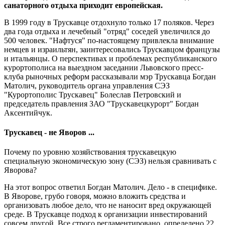
санаторного отдыха приходит европейская.
В 1999 году в Трускавце отдохнуло только 17 поляков. Через
два года отдыха и лечебный "отряд" соседей увеличился до
500 человек. "Нафтуся" по-настоящему привлекла внимание
немцев и израильтян, заинтересовались Трускавцом французы
и итальянцы. О перспективах и проблемах республиканского
курортополиса на выездном заседании Львовского пресс-
клуба рыночных реформ рассказывали мэр Трускавца Богдан
Матолич, руководитель органа управления СЭЗ
"Курортополис Трускавец" Болеслав Петровский и
председатель правления ЗАО "Трускавецкурорт" Богдан
Аксентийчук.
Трускавец - не Яворов ...
Почему по уровню хозяйствования трускавецкую
специальную экономическую зону (СЭЗ) нельзя сравнивать с
Яворова?
На этот вопрос ответил Богдан Матолич. Дело - в специфике.
В Яворове, грубо говоря, можно вложить средства и
организовать любое дело, что не наносит вред окружающей
среде. В Трускавце подход к организации инвестирований
совсем другой. Все строго регламентировано, определено 22