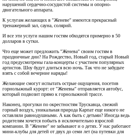
нарушений сердечно-сосудистой системы и опорно-
двигательного аппарата.
К услугам желающих в "Женеве" имеются прекрасный
тренажерный зал, сауна, солярий.
И все эти услуги нашим гостям обходятся примерно в 50
долларов в сутки.
Что еще может предложить "Женева" своим гостям в
праздничные дни? На Рождество, Новый год, старый Новый
год предусмотрены гала-концерты с участием популярных
артистов. Шоу будут длиться всю ночь. Так что не забудьте
взять с собой вечерние наряды!
Желающие смогут испытать острые ощущения, посетив
горнолыжный курорт: от "Женевы" отправляется автобус,
который подвозит прямо к горнолыжной трассе.
Наконец, прогулки по окрестностям Трускавца, свежий
горный воздух, уникальная природа Карпат еще никого не
оставляли равнодушными. А как быть с детьми? Иногда ведь
родителям хочется побыть в исключительно взрослой
компании. В "Женеве" не забывают и о детях. У нас работают
мини-клубы для детей от двух до семи лет (на путевки для