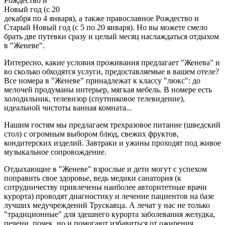
Рождество и
Новый год (с 20
декабря по 4 января), а также православное Рождество и
Старый Новый год (с 5 по 20 января). Но вы можете смело
брать две путевки сразу и целый месяц наслаждаться отдыхом
в "Женеве".
Интересно, какие условия проживания предлагает "Женева" и
во сколько обходятся услуги, предоставляемые в вашем отеле?
Все номера в "Женеве" принадлежат к классу "люкс": до
мелочей продуманы интерьер, мягкая мебель. В номере есть
холодильник, телевизор (спутниковое телевидение),
идеальной чистоты ванная комната...
Нашим гостям мы предлагаем трехразовое питание (шведский
стол) с огромным выбором блюд, свежих фруктов,
кондитерских изделий. Завтраки и ужины проходят под живое
музыкальное сопровождение.
Отдыхающие в "Женеве" взрослые и дети могут с успехом
поправить свое здоровье, ведь медики санатория (к
сотрудничеству привлечены наиболее авторитетные врачи
курорта) проводят диагностику и лечение пациентов на базе
лучших медучреждений Трускавца. А лечат у нас не только
"традиционные" для здешнего курорта заболевания желудка,
печени, почек, но и помогают избавиться от ожирения,