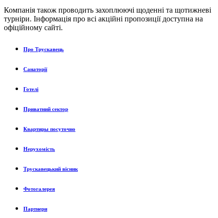
Компанія також проводить захоплюючі щоденні та щотижневі
турніри. Інформація про всі акційні пропозиції доступна на
офіційному сайті.
Про Трускавець
Санаторії
Готелі
Приватний сектор
Квартиры посуточно
Нерухомість
Трускавецький вісник
Фотогалерея
Партнери