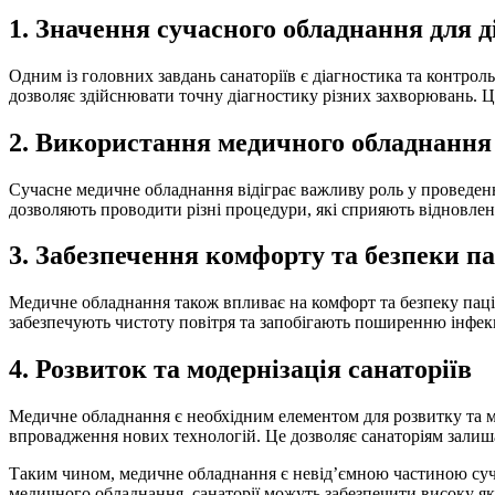
1. Значення сучасного обладнання для 
Одним із головних завдань санаторіїв є діагностика та контроль
дозволяє здійснювати точну діагностику різних захворювань. Це
2. Використання медичного обладнання
Сучасне медичне обладнання відіграє важливу роль у проведенні
дозволяють проводити різні процедури, які сприяють відновле
3. Забезпечення комфорту та безпеки па
Медичне обладнання також впливає на комфорт та безпеку паціє
забезпечують чистоту повітря та запобігають поширенню інфекц
4. Розвиток та модернізація санаторіїв
Медичне обладнання є необхідним елементом для розвитку та м
впровадження нових технологій. Це дозволяє санаторіям залиш
Таким чином, медичне обладнання є невід’ємною частиною сучас
медичного обладнання, санаторії можуть забезпечити високу як