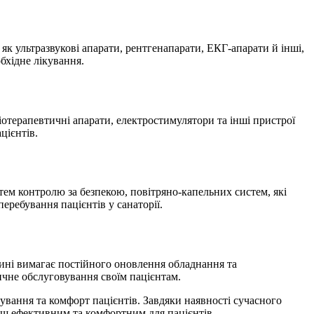
 як ультразвукові апарати, рентгенапарати, ЕКГ-апарати й інші,
бхідне лікування.
іотерапевтичні апарати, електростимулятори та інші пристрої
цієнтів.
тем контролю за безпекою, повітряно-капельних систем, які
ребування пацієнтів у санаторії.
ині вимагає постійного оновлення обладнання та
чне обслуговування своїм пацієнтам.
ування та комфорт пацієнтів. Завдяки наявності сучасного
ьш ефективним та комфортним для пацієнтів.