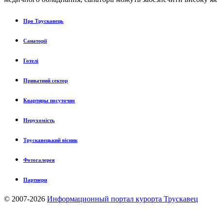
Про Трускавець
Санаторії
Готелі
Приватний сектор
Квартиры посуточно
Нерухомість
Трускавецький вісник
Фотогалерея
Партнери
© 2007-2026
Информационный портал курорта Трускавец