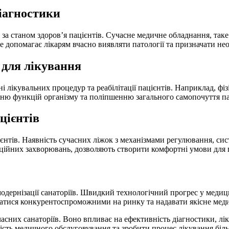
діагностики
 за станом здоров’я пацієнтів. Сучасне медичне обладнання, таке
 допомагає лікарям вчасно виявляти патології та призначати нео
 для лікування
 лікувальних процедур та реабілітації пацієнтів. Наприклад, фіз
нню функцій організму та поліпшенню загального самопочуття па
цієнтів
нтів. Наявність сучасних ліжок з механізмами регулювання, сис
ійних захворювань, дозволяють створити комфортні умови для пе
одернізації санаторіїв. Швидкий технологічний прогрес у медиц
атися конкурентоспроможними на ринку та надавати якісне меди
них санаторіїв. Воно впливає на ефективність діагностики, лік
ість медичного обслуговування та зробити процес лікування біл