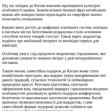
Під час поїздки до Китаю важливо враховувати культурні
особливості країни. Знання кількох базових фраз китайською
мовою або використання перекладача на смартфоні значно
полегшить спілкування.
Бажано мати доступ до цифрових платіжних систем, оскільки
в багатьох містах безготівкові розрахунки стали основним
способом оплати товарів і послуг. Також варто заздалегідь
подбати про мобільний інтернет та необхідні сервіси для
навігації.
Особливу увагу слід приділити медичному страхуванню, яке
допоможе уникнути значних витрат у разі непередбачених
обставин.
Таким чином, самостійна подорож до Китаю може стати
незабутньою пригодою, яка відкриє перед мандрівником світ
давніх традицій, сучасних технологій та неймовірних
природних красот. Ретельна підготовка, своєчасне
оформлення візи, продуманий маршрут і врахування місцевих
особливостей допоможуть зробити подорож комфортною,
безпечною та максимально насиченою враженнями. Китай
пропонує безмежні можливості для відкриттів, і саме
самостійний формат подорожі дозволяє побачити цю