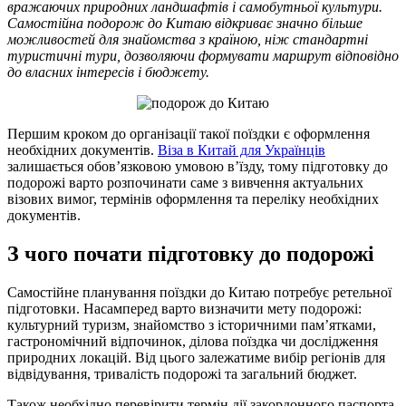
вражаючих природних ландшафтів і самобутньої культури.
Самостійна подорож до Китаю відкриває значно більше
можливостей для знайомства з країною, ніж стандартні
туристичні тури, дозволяючи формувати маршрут відповідно
до власних інтересів і бюджету.
Першим кроком до організації такої поїздки є оформлення
необхідних документів.
Віза в Китай для Українців
залишається обов’язковою умовою в’їзду, тому підготовку до
подорожі варто розпочинати саме з вивчення актуальних
візових вимог, термінів оформлення та переліку необхідних
документів.
З чого почати підготовку до подорожі
Самостійне планування поїздки до Китаю потребує ретельної
підготовки. Насамперед варто визначити мету подорожі:
культурний туризм, знайомство з історичними пам’ятками,
гастрономічний відпочинок, ділова поїздка чи дослідження
природних локацій. Від цього залежатиме вибір регіонів для
відвідування, тривалість подорожі та загальний бюджет.
Також необхідно перевірити термін дії закордонного паспорта.