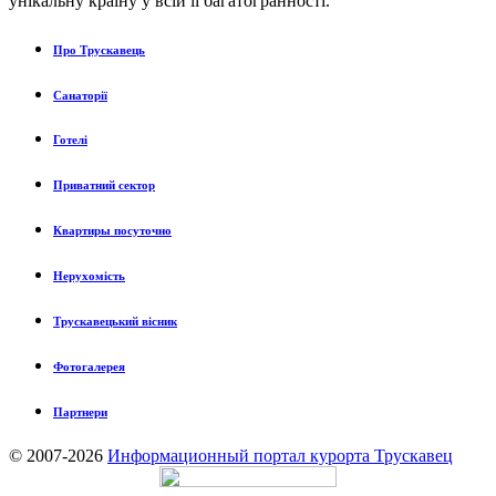
унікальну країну у всій її багатогранності.
Про Трускавець
Санаторії
Готелі
Приватний сектор
Квартиры посуточно
Нерухомість
Трускавецький вісник
Фотогалерея
Партнери
© 2007-2026
Информационный портал курорта Трускавец