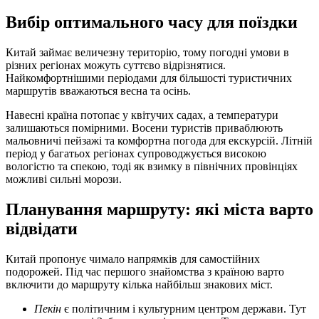
Вибір оптимального часу для поїздки
Китай займає величезну територію, тому погодні умови в
різних регіонах можуть суттєво відрізнятися.
Найкомфортнішими періодами для більшості туристичних
маршрутів вважаються весна та осінь.
Навесні країна потопає у квітучих садах, а температури
залишаються помірними. Восени туристів приваблюють
мальовничі пейзажі та комфортна погода для екскурсій. Літній
період у багатьох регіонах супроводжується високою
вологістю та спекою, тоді як взимку в північних провінціях
можливі сильні морози.
Планування маршруту: які міста варто
відвідати
Китай пропонує чимало напрямків для самостійних
подорожей. Під час першого знайомства з країною варто
включити до маршруту кілька найбільш знакових міст.
Пекін
є політичним і культурним центром держави. Тут