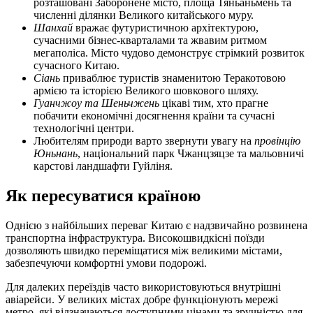
розташовані Заборонене місто, площа Тяньаньмень та
численні ділянки Великого китайського муру.
Шанхай
вражає футуристичною архітектурою,
сучасними бізнес-кварталами та жвавим ритмом
мегаполіса. Місто чудово демонструє стрімкий розвиток
сучасного Китаю.
Сіань
приваблює туристів знаменитою Теракотовою
армією та історією Великого шовкового шляху.
Гуанчжоу та Шеньчжень
цікаві тим, хто прагне
побачити економічні досягнення країни та сучасні
технологічні центри.
Любителям природи варто звернути увагу на
провінцію
Юньнань
, національний парк Чжанцзяцзе та мальовничі
карстові ландшафти Гуйліня.
Як пересуватися країною
Однією з найбільших переваг Китаю є надзвичайно розвинена
транспортна інфраструктура. Високошвидкісні поїзди
дозволяють швидко переміщатися між великими містами,
забезпечуючи комфортні умови подорожі.
Для далеких переїздів часто використовуються внутрішні
авіарейси. У великих містах добре функціонують мережі
метро, які відзначаються доступними цінами та зручністю для