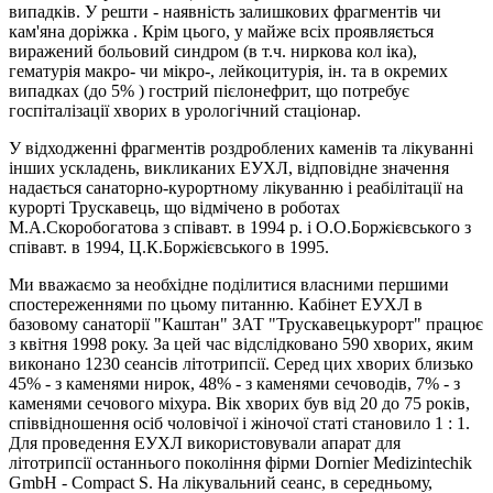
випадкiв. У решти - наявнiсть залишкових фрагментiв чи
кам'яна дорiжка . Крiм цього, у майже всiх проявляється
виражений больовий синдром (в т.ч. ниркова кол iка),
гематурія макро- чи мікро-, лейкоцитурія, ін. та в окремих
випадках (до 5% ) гострий пiєлонефрит, що потребує
госпіталізації хворих в урологічний стаціонар.
У вiдходженнi фрагментiв роздроблених каменiв та лікуванні
iнших ускладень, викликаних ЕУХЛ, вiдповiдне значення
надається санаторно-курортному лiкуванню i реабiлiтацiї на
курортi Трускавець, що вiдмiчено в роботах
М.А.Скоробогатова з спiвавт. в 1994 р. i О.О.Боржiєвського з
спiвавт. в 1994, Ц.К.Боржiєвського в 1995.
Ми вважаємо за необхiдне подiлитися власними першими
спостереженнями по цьому питанню. Кабінет ЕУХЛ в
базовому санаторії "Каштан" ЗАТ "Трускавецькурорт" працює
з квітня 1998 року. За цей час відслідковано 590 хворих, яким
виконано 1230 сеансів літотрипсії. Серед цих хворих близько
45% - з каменями нирок, 48% - з каменями сечоводів, 7% - з
каменями сечового міхура. Вік хворих був від 20 до 75 років,
співвідношення осіб чоловічої і жіночої статі становило 1 : 1.
Для проведення ЕУХЛ використовували апарат для
літотрипсії останнього покоління фірми Dornier Medizintechik
GmbH - Compact S. На лікувальний сеанс, в середньому,