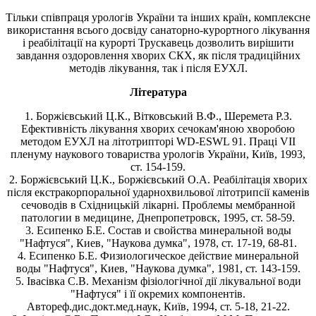
Тiльки спiвпраця урологiв України та інших країн, комплексне
використання всього досвiду санаторно-курортного лiкування
i реабiлiтацiї на курортi Трускавець дозволить вирiшити
завдання оздоровлення хворих СКХ, як пiсля традицiйних
методiв лiкування, так i пiсля ЕУХЛ.
Література
1. Боржієвський Ц.К., Вітковський В.Ф., Шеремета Р.З.
Ефективність лікування хворих сечокам'яною хворобою
методом ЕУХЛ на літотрипторі WD-ESWL 91. Праці VII
пленуму наукового товариства урологів України, Київ, 1993,
ст. 154-159.
2. Боржієвський Ц.К., Боржієвський О.А. Реабілітація хворих
після екстракорпоральної ударнохвильової літотрипсії каменів
сечоводів в Східницькій лікарні. Проблемы мембранной
патологии в медицине, Днепропетровск, 1995, ст. 58-59.
3. Есипенко Б.Е. Состав и свойства минеральной воды
"Нафтуся", Киев, "Наукова думка", 1978, ст. 17-19, 68-81.
4. Есипенко Б.Е. Физиологическое действие минеральной
воды "Нафтуся", Киев, "Наукова думка", 1981, ст. 143-159.
5. Івасівка С.В. Механізм фізіологічної дії лікувальної води
"Нафтуся" і її окремих компонентів.
Автореф.дис.докт.мед.наук, Київ, 1994, ст. 5-18, 21-22.