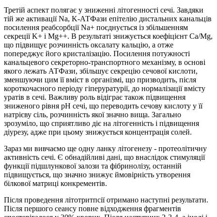
Третій аспект полягає у зниженні літогенності сечі. Завдяки
тій же активації Na, K-АТФази епітелію дистальних канальців
посилення реабсорбції Na+ поєднується із збільшенням
секреції K+ i Mg++. В результаті знижується коефіцієнт Ca/Mg,
що підвищує розчинність оксалату кальцію, а отже
попереджує його кристалізацію. Посилення потужності
канальцевого секреторно-транспортного механізму, в основі
якого лежать АТФази, збільшує секрецію сечової кислоти,
зменшуючи цим її вміст в організмі, що призводить, після
короткочасного періоду гіперуратурії, до нормалізації вмісту
уратів в сечі. Важливу роль відіграє також підвищення
зниженого рівня pH сечі, що переводить сечову кислоту у її
натрієву сіль, розчинність якої значно вища. Загально
зрозуміло, що сприятливо діє на літогенність і підвищення
діурезу, адже при цьому знижується концентрація солей.
Зараз ми вивчаємо ще одну ланку літогенезу - протеолітичну
активність сечі. Є обнадійливі дані, що внаслідок стимуляції
функції підшлункової залози та фібринолізу, останній
підвищується, що значно знижує ймовірність утворення
білкової матриці конкрементів.
Після проведення літотритпсії отримано наступні результати.
Після першого сеансу повне відходження фрагментів