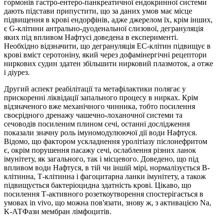
гормонів гастро-ентеро-панкреатичної ендокринної системи
дають підстави припустити, що за даних умов має місце
підвищення в крові ендорфінів, адже джерелом їх, крім інших,
є G-клітини антрально-дуоденальної слизової, дегрануляція
яких під впливом Нафтусі доведена в експерименті.
Необхідно відзначити, що дегрануляція ЕС-клітин підвищує в
крові вміст серотоніну, який через дофамінергічні рецептори
ниркових судин здатен збільшити нирковий плазмоток, а отже
і діурез.
Другий аспект реабілітації та метафілактики полягає у
прискоренні ліквідації запального процесу в нирках. Крім
відзначеного вже механічного чинника, тобто посилення
своєрідного дренажу чашечно-лоханочної системи та
сечоводів посиленим плином сечі, останні дослідження
показали значну роль імуномодулюючої дії води Нафтуся.
Відомо, що фактором ускладнення уролітіазу пієлонефритом
є, окрім порушення пасажу сечі, ослаблення різних ланок
імунітету, як загального, так і місцевого. Доведено, що під
впливом води Нафтуся, в тій чи іншій мірі, нормалізується В-
клітинна, Т-клітинна і фагоцитарна ланки імунітету, а також
підвищується бактеріоцидна здатність крові. Цікаво, що
посилення Т-активного розеткоутворення спостерігається в
умовах in vivo, що можна пов'язати, знову ж, з активацією Na,
K-АТФази мембран лімфоцитів.