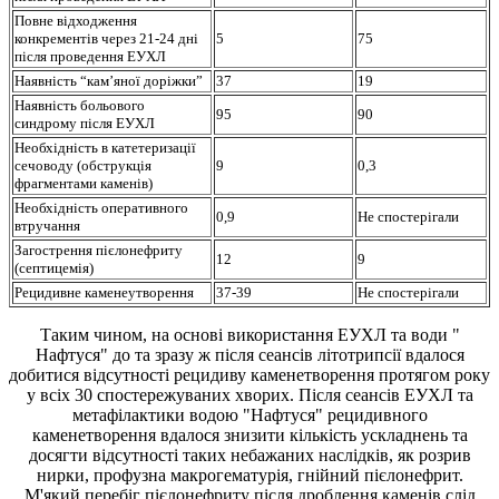
Повне відходження
конкрементів через 21-24 дні
5
75
після проведення ЕУХЛ
Наявність “кам’яної доріжки”
37
19
Наявність больового
95
90
синдрому після ЕУХЛ
Необхідність в катетеризації
сечоводу (обструкція
9
0,3
фрагментами каменів)
Необхідність оперативного
0,9
Не спостерігали
втручання
Загострення пієлонефриту
12
9
(септицемія)
Рецидивне каменеутворення
37-39
Не спостерігали
Таким чином, на основі використання ЕУХЛ та води "
Нафтуся" до та зразу ж після сеансів літотрипсії вдалося
добитися відсутності рецидиву каменетворення протягом року
у всіх 30 спостережуваних хворих. Після сеансів ЕУХЛ та
метафілактики водою "Нафтуся" рецидивного
каменетворення вдалося знизити кількість ускладнень та
досягти відсутності таких небажаних наслідків, як розрив
нирки, профузна макрогематурія, гнійний пієлонефрит.
М'який перебіг пієлонефриту після дроблення каменів слід