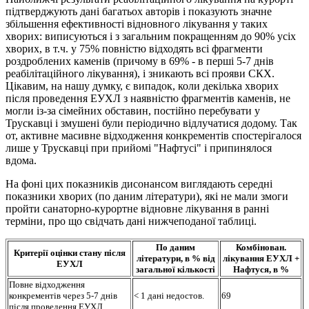
пiдтверджують данi багатьох авторiв i показують значне
збiльшення ефективностi вiдновного лiкування у таких
хворих: виписуються i з загальним покращенням до 90% усiх
хворих, в т.ч. у 75% повнiстю вiдходять всi фрагменти
роздроблених каменiв (причому в 69% - в перші 5-7 днів
реабілітаційного лікування), i зникають всi прояви СКХ.
Цiкавим, на нашу думку, є випадок, коли декілька хворих
пiсля проведення ЕУХЛ з наявнiстю фрагментiв каменiв, не
могли iз-за сiмейних обставин, постiйно перебувати у
Трускавцi i змушені були перiодично вiдлучатися додому. Так
от, активне масивне вiдходження конкрементiв спостерiгалося
лише у Трускавцi при прийомi "Hафтусi" i припинялося
вдома.
Hа фонi цих показникiв дисонансом виглядають середнi
показники хворих (по даним лiтератури), якi не мали змоги
пройти санаторно-курортне вiдновне лiкування в раннi
термiни, про що свідчать дані нижчеподаної таблиці.
По даним
Комбінован.
Критерії оцінки стану після
літератури, в % від
лікування ЕУХЛ +
ЕУХЛ
загальної кількості
Нафтуся, в %
Повне відходження
конкрементів через 5-7 днів
< 1 дані недостов.
69
після проведення ЕУХЛ