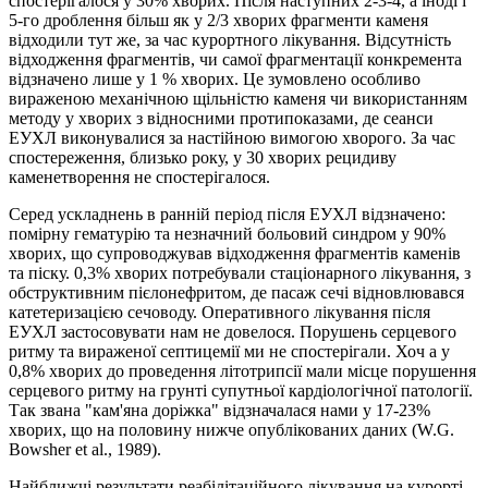
спостерігалося у 30% хворих. Після наступних 2-3-4, а іноді і
5-го дроблення більш як у 2/3 хворих фрагменти каменя
відходили тут же, за час курортного лікування. Відсутність
відходження фрагментів, чи самої фрагментації конкремента
відзначено лише у 1 % хворих. Це зумовлено особливо
вираженою механічною щільністю каменя чи використанням
методу у хворих з відносними протипоказами, де сеанси
ЕУХЛ виконувалися за настійною вимогою хворого. За час
спостереження, близько року, у 30 хворих рецидиву
каменетворення не спостерігалося.
Серед ускладнень в ранній період після ЕУХЛ відзначено:
помірну гематурію та незначний больовий синдром у 90%
хворих, що супроводжував відходження фрагментів каменів
та піску. 0,3% хворих потребували стаціонарного лікування, з
обструктивним пієлонефритом, де пасаж сечі відновлювався
катетеризацією сечоводу. Оперативного лікування після
ЕУХЛ застосовувати нам не довелося. Порушень серцевого
ритму та вираженої септицемії ми не спостерігали. Хоч а у
0,8% хворих до проведення літотрипсії мали місце порушення
серцевого ритму на грунті супутньої кардіологічної патології.
Так звана "кам'яна доріжка" відзначалася нами у 17-23%
хворих, що на половину нижче опублікованих даних (W.G.
Bowsher et al., 1989).
Hайближчi результати реабiлiтацiйного лiкування на курортi