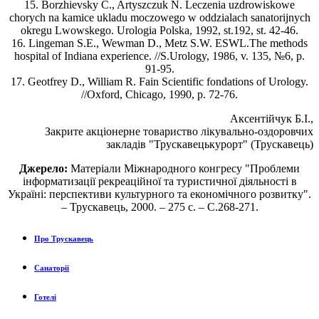
15. Borzhievsky C., Artyszczuk N. Leczenia uzdrowiskowe
chorych na kamice ukladu moczowego w oddzialach sanatorijnych
okregu Lwowskego. Urologia Polska, 1992, st.192, st. 42-46.
16. Lingeman S.E., Wewman D., Metz S.W. ESWL.The methods
hospital of Indiana experience. //S.Urology, 1986, v. 135, №6, р.
91-95.
17. Geotfrey D., William R. Fain Scientific fondations of Urology.
//Oxford, Chicago, 1990, р. 72-76.
Аксентійчук Б.І.,
Закрите акціонерне товариство лікувально-оздоровчих
закладів "Трускавецькурорт" (Трускавець)
Джерело:
Матеріали Міжнародного конгресу "Проблеми
інформатизації рекреаційної та туристичної діяльності в
Україні: перспективи культурного та економічного розвитку".
– Трускавець, 2000. – 275 с. – С.268-271.
Про Трускавець
Санаторії
Готелі