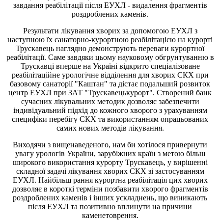
завдання реабiлiтацiї пiсля ЕУХЛ - видалення фрагментiв
роздроблених каменiв.
Результати лiкування хворих за допомогою ЕУХЛ з
наступною їх санаторно-курортною реабiлiтацiєю на курортi
Трускавець наглядно демонструють переваги курортної
реабiлiтацiї. Саме завдяки цьому науковому обгрунтуванню в
Трускавцi вперше на Українi вiдкрито спецiалiзоване
реабiлiтацiйне урологiчне вiддiлення для хворих СКХ при
базовому санаторiї "Каштан" та дiстає подальший розвиток
центр ЕУХЛ при ЗАТ "Трускавецькурорт". Створений банк
сучасних лiкувальних методик дозволяє забезпечити
iндивiдуальний пiдхiд до кожного хворого з урахуванням
специфiки перебiгу СКХ та використанням опрацьованих
самих нових методiв лiкування.
Виходячи з вищенаведеного, нам би хотiлося привернути
увагу урологiв України, зарубіжних країн з метою бiльш
широкого використання курорту Трускавець, у вирiшеннi
складної задачi лiкування хворих СКХ зi застосуванням
ЕУХЛ. Hайбiльш рання курортна реабiлiтацiя цих хворих
дозволяє в короткi термiни позбавити хворого фрагментiв
роздроблених каменiв i iнших ускладнень, що виникають
пiсля ЕУХЛ та позитивно вплинути на причини
каменетоврення.