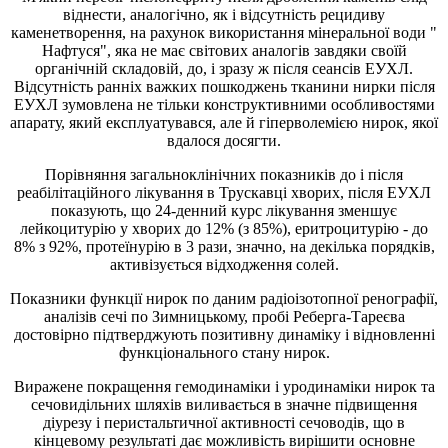
віднести, аналогічно, як і відсутність рецидиву
каменетворення, на рахунок використання мінеральної води "
Нафтуся", яка не має світових аналогів завдяки своїй
органічній складовій, до, і зразу ж після сеансів ЕУХЛ.
Відсутність ранніх важких пошкоджень тканини нирки після
ЕУХЛ зумовлена не тільки конструктивними особливостями
апарату, який експлуатувався, але й гіперволемією нирок, якої
вдалося досягти.
Порiвняння загальноклiнiчних показникiв до i пiсля
реабiлiтацiйного лiкування в Трускавцi хворих, пiсля ЕУХЛ
показують, що 24-денний курс лiкування зменшує
лейкоцитурiю у хворих до 12% (з 85%), еритроцитурiю - до
8% з 92%, протеїнурiю в 3 рази, значно, на декілька порядків,
активізується вiдходження солей.
Показники функцiї нирок по даним радiоiзотопної ренографiї,
аналiзiв сечi по Зимницькому, пробi Реберга-Тареєва
достовiрно пiдтверджують позитивну динамiку i вiдновленнi
функцiонального стану нирок.
Виражене покращення гемодинамiки i уродинамiки нирок та
сечовидiльних шляхiв виливається в значне пiдвищення
дiурезу i перистальтичної активностi сечоводiв, що в
кiнцевому результатi дає можливiсть вирiшити основне