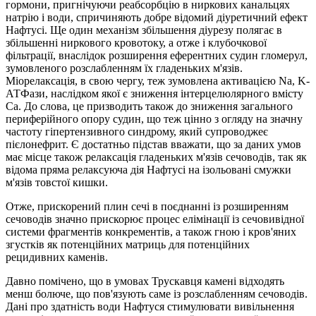
гормони, пригнічуючи реабсорбцію в ниркових канальцях
натрію і води, спричиняють добре відомий діуретичний ефект
Нафтусі. Ще один механізм збільшення діурезу полягає в
збільшенні ниркового кровотоку, а отже і клубочкової
фільтрації, внаслідок розширення еферентних судин гломерул,
зумовленого розслабленням їх гладеньких м'язів.
Міорелаксація, в свою чергу, теж зумовлена активацією Na, K-
АТФази, наслідком якої є зниження інтерцелюлярного вмісту
Са. До слова, це призводить також до зниження загального
периферійного опору судин, що теж цінно з огляду на значну
частоту гіпертензивного синдрому, який супроводжеє
пієлонефрит. Є достатньо підстав вважати, що за даних умов
має місце також релаксація гладеньких м'язів сечоводів, так як
відома пряма релаксуюча дія Нафтусі на ізольовані смужки
м'язів товстої кишки.
Отже, прискорений плин сечі в поєднанні із розширенням
сечоводів значно прискорює процес елімінації із сечовивідної
системи фрагментів конкрементів, а також гною і кров'яних
згустків як потенційних матриць для потенційних
рецидивних каменів.
Давно помічено, що в умовах Трускавця камені відходять
менш болюче, що пов'язують саме із розслабленням сечоводів.
Дані про здатність води Нафтуся стимулювати вивільнення