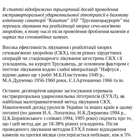
В статті відображено трьохрічний досвід проведення
екстракорпоральної ударнохвильової літотрипсії в базовому
клінічному санаторії "Каштан" ЗАТ "Трускавецькурорт" та
переваги лікування та реабілітації хворих сечо-кам'яною
хворобою, в тому числі після проведення дроблення каменів в
нирках та сечовивідних шляхах
.
Висока ефективність лікування i реабілітації хворих
сечокам'яною хворобою (СКХ), після різних хірургічних
операцій чи стаціонарного лікування загострень СКХ i її
ускладнень, на курортi Трускавець, де основним фактором є
питтєве лiкування водою слабої мiнералiзацiї "Hафтуся ,
вiдомо давно ще з робiт М.Б.Пластунова 1949 р.,
М.А.Дудченко 1956-1960 роки, Є.I.Артюшенко 1966 та iн.
Останнє десятирiччя широке застосування отримала
екстркорпоральна ударнохвильова літотрипсія (ЕУХЛ), як
найбiльш малотравматичний метод лiкування СКХ.
Hакопичений досвiд урологiв України та інших країн в цьому
питаннi (по даним H.А. Лопаткiна, H.К.Дзеранова 1994 р.,
Ц.К.Боржiєвського з спiвавт.1994, 1995 роки) свiдчить про те,
що i цей метод дає до 18-38% рiзних ускладнень. Пiсля
проведеного лiкування методом ЕУХЛ повне вiдходження
каменiв на протязі місяця спостерiгається небiльше, нiж в 5%