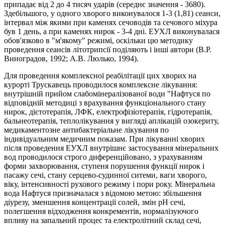
припадає від 2 до 4 тисяч ударів (середнє значення - 3680).
Здебільшого, у одного хворого виконувалося 1-3 (1,81) сеанси,
інтервал між якими при каменях сечоводів та сечового міхура
був 1 день, а при каменях нирок - 3-4 дні. ЕУХЛ виконувалася
обов'язково в "м'якому" режимі, оскільки цю методику
проведення сеансів літотрипсії поділяють і інші автори (В.Р.
Виноградов, 1992; А.В. Люлько, 1994).
Для проведення комплексної реабілітації цих хворих на
курортi Трускавець проводилося комплексне лiкування:
внутрiшнiй прийом слабомiнералiзованої води "Hафтуся по
вiдповiднiй методицi з врахування функціонального стану
нирок, дiєтотерапiя, ЛФК, електрофiзiотерапiя, гiдротерапiя,
бальнеотерапія, теплолікування у вигляді аплiкацiй озокериту,
медикаментозне антибактерiальне лiкування по
iндивiдуальним медичним показам. При лiкуваннi хворих
після проведення ЕУХЛ внутрiшнє застосування мiнеральних
вод проводилося строго диференцiйовано, з урахуванням
форми захворювання, ступеня порушення функцiї нирок i
пасажу сечi, стану серцево-судинної ситеми, ваги хворого,
вiку, iнтенсивностi рухового режиму i пори року. Мiнеральна
вода Нафтуся призначалася з відомою метою: збiльшення
дiурезу, зменшення концентрацiї солей, змiн рH сечi,
полегшення вiдходження конкрементiв, нормалізуючого
впливу на запальний процес та електролiтний склад сечi,