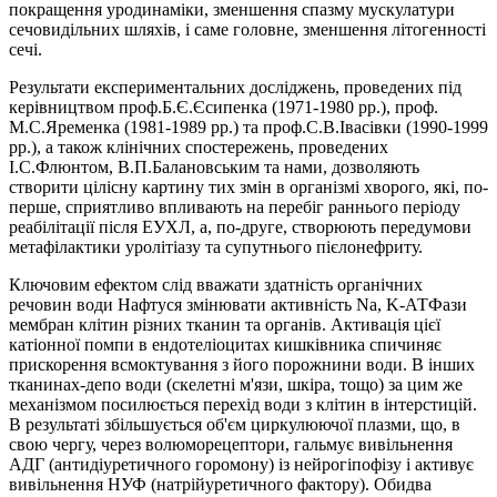
покращення уродинамiки, зменшення спазму мускулатури
сечовидiльних шляхiв, і саме головне, зменшення літогенності
сечі.
Результати експериментальних досліджень, проведених під
керівництвом проф.Б.Є.Єсипенка (1971-1980 рр.), проф.
М.С.Яременка (1981-1989 рр.) та проф.С.В.Івасівки (1990-1999
рр.), а також клінічних спостережень, проведених
І.С.Флюнтом, В.П.Балановським та нами, дозволяють
створити цілісну картину тих змін в організмі хворого, які, по-
перше, сприятливо впливають на перебіг раннього періоду
реабілітації після ЕУХЛ, а, по-друге, створюють передумови
метафілактики уролітіазу та супутнього пієлонефриту.
Ключовим ефектом слід вважати здатність органічних
речовин води Нафтуся змінювати активність Na, K-АТФази
мембран клітин різних тканин та органів. Активація цієї
катіонної помпи в ендотеліоцитах кишківника спичиняє
прискорення всмоктування з його порожнини води. В інших
тканинах-депо води (скелетні м'язи, шкіра, тощо) за цим же
механізмом посилюється перехід води з клітин в інтерстицій.
В результаті збільшується об'єм циркулюючої плазми, що, в
свою чергу, через волюморецептори, гальмує вивільнення
АДГ (антидіуретичного горомону) із нейрогіпофізу і активує
вивільнення НУФ (натрійуретичного фактору). Обидва