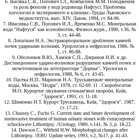
6. Івасівка С.В., Попович І.Л., Ковбаснюк М.М. Походження
та роль фенолів у воді родовища Нафтусі. Проблемы
патологии в эксперименте и клинике.-Труды Львовского
мединститута, вып. XIV, Львов, 1994, ст. 84-96.
7. Ивасивка С.В., Попович И.Л., Яременко М.С. Минеральная
вода "Нафтуся" как ксенобиотик, Физиол.журн., 1990, т.36, №
3, ст. 44-48.
8. Лопаткин Н.А. Экстракорпоральное дробление камней
почек ударными волнами, Урорлогия и нефрология, 1986, №
1, ст. 86-88.
9. Оболонков В.Ю., Хамзов С.П., Дзеранов Н.И. и др.
Дистанционное ударно-волновое разрушение камней почек и
мочеточников на литотрипторе "Дорнье", Урология и
нефрология, 1988, № 6, ст. 43-45.
10. Пасека Н.П., Маринов Н.А. Трускавецкие минеральные
воды, Москва, "Недра", 1978, ст. 62-69. 11 . Скоробогатов
М.О. Курортне лікування сечокам'яної хвороби, Київ,
"Здоров'я", 1991, ст. 11-18.
12. Шимонко Н.Т. Курорт Трускавець, Київ, "Здоров'я", 1987,
ст. 17-21.
13. Chaussy C., Fuchs G. Current state and future development of
noninvasive treatment of human urinary stones with extracorporeal
schockwave Lithotripsy. //Urology, 1989, v.141, № 3, р. 18-22.
14. Dawson C., Witfield H.W. Morphological changes after
Lithotripsy. //EBU Update series, 1993, v.2, №17, p. 41-43.