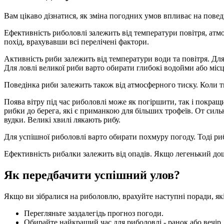
Вам цікаво дізнатися, як зміна погодних умов впливає на поведі
Ефективність риболовлі залежить від температури повітря, атмо
похід, врахувавши всі перелічені фактори.
Активність риби залежить від температури води та повітря. Для
Для ловлі великої риби варто обирати глибокі водойми або міс
Поведінка риби залежить також від атмосферного тиску. Коли ти
Поява вітру під час риболовлі може як погіршити, так і покращ
рибки до берега, які є приманкою для більших трофеїв. От си
вудки. Великі хвилі лякають рибу.
Для успішної риболовлі варто обирати похмуру погоду. Тоді риб
Ефективність рибалки залежить від опадів. Якщо легенький дощ
Як передбачити успішний улов?
Якщо ви зібралися на риболовлю, врахуйте наступні поради, я
Перегляньте заздалегідь прогноз погоди.
Обирайте найкращий час для риболовлі - ранок або вечір.