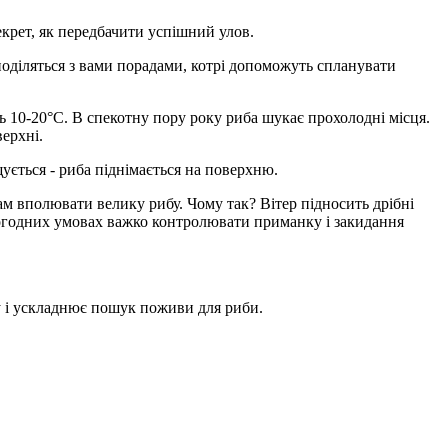
екрет, як передбачити успішний улов.
 поділяться з вами порадами, котрі допоможуть спланувати
ь 10-20°C. В спекотну пору року риба шукає прохолодні місця.
ерхні.
ується - риба піднімається на поверхню.
ам вполювати велику рибу. Чому так? Вітер підносить дрібні
 погодних умовах важко контролювати приманку і закидання
у і ускладнює пошук поживи для риби.