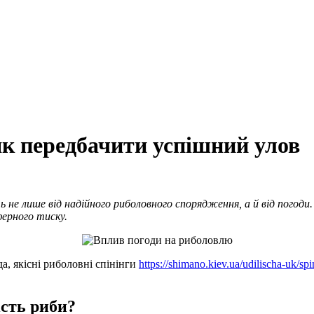
як передбачити успішний улов
не лише від надійного риболовного спорядження, а й від погоди.
ерного тиску.
а, якісні риболовні спінінги
https://shimano.kiev.ua/udilischa-uk/sp
ість риби?