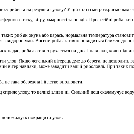
нку риби та на результат улову? У цій статті ми розкриємо вам с
сферного тиску, вітру, хмарності та опадів. Професійні рибалки
 таких риб як окунь або карась, нормальна температура становит
ця з водоростями. Восени риба активно поводиться ближче до пов
ск падає, риба активно рухається на дно. І навпаки, коли підвищ
ити улов. Якщо легенький вітерець дме до берега, це дозволить в
льний вітер навпаки, може завадити вашій риболовлі. При таких
а не така обережна і її легко вполювати.
 сприяє улову, то великі зливи ні. Сильний дощ скаламучує вод
кі допоможуть покращити улов: