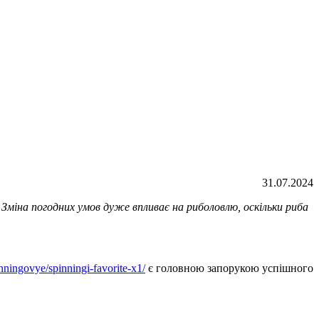
31.07.2024
 Зміна погодних умов дуже впливає на риболовлю, оскільки риба
inningovye/spinningi-favorite-x1/
є головною запорукою успішного