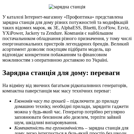
У каталозі Інтернет-магазину «Профоптика» представлена
зарядна станція для дому різних потужностей та модифікацій
таких відомих марок, як 3E, AlphaESS, Bluetti, EcoFlow, Ezviz,
YXiPower, Jackery та Zendure. Компанія є найбільшим
постачальником обладнання різного призначення, у тому числі
енергонапокальних пристроїв легендарних брендів. Великий
асортимент дозволяє покупцям підібрати модель, що
відповідає конкретним побажанням та фінансовим
можливостям з оперативною доставкою по Україні.
Зарядна станція для дому: переваги
На відміну від звичних багатьом рідкопаливних генераторів,
компактна паверстанція має масу технічних переваг:
Економія часу та грошей
– підключити до приладу
домашню техніку, необхідні прилади, зарядити гаджети
можна у будь-який час. Генератор потрібно регулярно
заповнювати бензином або дизелем, терпіти зайвий
шум, шкідливі випаровування.
Компактність та ергономічність
– зарядна станція для
дому легко інтегрується в будь-який простір без шкоди