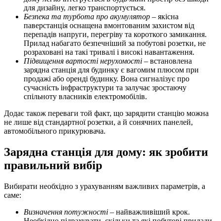
для дизайну, легко транспортується.
Безпека та турбота про акумулятор
– якісна
паверстанція оснащена вмонтованим захистом від
перепадів напруги, перегріву та короткого замикання.
Прилад набагато безпечніший за побутові розетки, не
розраховані на такі тривалі і високі навантаження.
Підвищення вартості нерухомості
– встановлена
зарядна станція для будинку є вагомим плюсом при
продажі або оренді будинку. Вона сигналізує про
сучасність інфраструктури та залучає зростаючу
спільноту власників електромобілів.
Додає також переваги той факт, що зарядити станцію можна
не лише від стандартної розетки, а й сонячних панелей,
автомобільного прикурювача.
Зарядна станція для дому: як зробити
правильний вибір
Вибирати необхідно з урахуванням важливих параметрів, а
саме:
Визначення потужності
– найважливіший крок.
Необхідно підрахувати, скільки та які побутові прилади