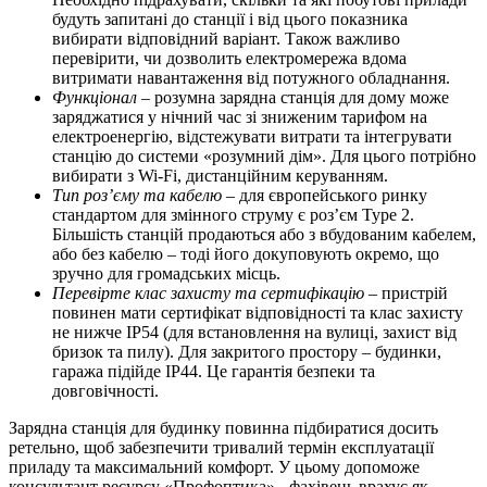
будуть запитані до станції і від цього показника
вибирати відповідний варіант. Також важливо
перевірити, чи дозволить електромережа вдома
витримати навантаження від потужного обладнання.
Функціонал
– розумна зарядна станція для дому може
заряджатися у нічний час зі зниженим тарифом на
електроенергію, відстежувати витрати та інтегрувати
станцію до системи «розумний дім». Для цього потрібно
вибирати з Wi-Fi, дистанційним керуванням.
Тип роз’єму та кабелю
– для європейського ринку
стандартом для змінного струму є роз’єм Type 2.
Більшість станцій продаються або з вбудованим кабелем,
або без кабелю – тоді його докуповують окремо, що
зручно для громадських місць.
Перевірте клас захисту та сертифікацію
– пристрій
повинен мати сертифікат відповідності та клас захисту
не нижче IP54 (для встановлення на вулиці, захист від
бризок та пилу). Для закритого простору – будинки,
гаража підійде IP44. Це гарантія безпеки та
довговічності.
Зарядна станція для будинку повинна підбиратися досить
ретельно, щоб забезпечити тривалий термін експлуатації
приладу та максимальний комфорт. У цьому допоможе
консультант ресурсу «Профоптика» - фахівець врахує як