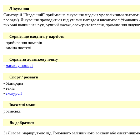
Лікування
Санаторій "Південний" приймає на лікування людей з урологічними патолог
розлади). Лікування проводиться під умілим наглядом висококваліфікованих
вихрові ванни ніг і рук, ручний масаж, озокеритотерапія, промивання шлунк
Сервіс, що входить у вартість
- прибирання номерів
- заміна постелі
Сервіс за додаткову плату
-
масаж у номері
Спорт / розваги
- більярдна
- теніс
-
екскурсії
Іноземні мови
російська
Як добратися
Зі Львова: маршруткою від Головного залізничного вокзалу або електричкою 