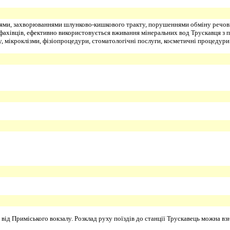
іями, захворюваннями шлунково-кишкового тракту, порушеннями обміну речовин
 фахівців, ефективно використовується вживання мінеральних вод Трускавця з
у, мікроклізми, фізіопроцедури, стоматологічні послуги, косметичні процедури
від Приміського вокзалу. Розклад руху поїздів до станції Трускавець можна в