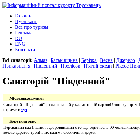
Головна
Публікації
Все про туризм
Реклама
RU
ENG
Контакти
Всі санаторії:
Алмаз
|
Батьківщина
|
Берізка
|
Весна
|
Джерело
|
Прикарпаття
|
Південний
|
Пролісок
|
П'ятий океан
|
Ріксос При
Санаторій "Південний"
Місцезнаходження
Санаторій "Південний" розташований у мальовничій парковій зоні курорту Тр
отримати
тут
.
Короткий опис
Перевагами над іншими оздоровницями є те, що одночасно 90 чоловік можуть 
зелене царство тропічних пальм і екзотичних дерев.