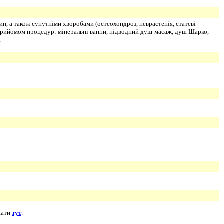
, а також супутніми хворобами (остеохондроз, неврастенія, статеві
 прийомом процедур: мінеральні ванни, підводний душ-масаж, душ Шарко,
.
знати
тут
.