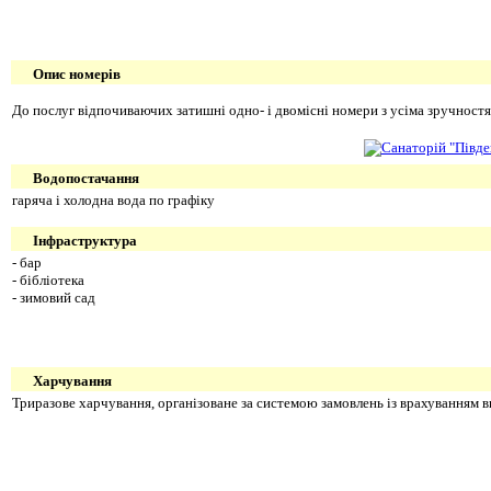
Опис номерів
До послуг відпочиваючих затишні одно- і двомісні номери з усіма зручностями
Водопостачання
гаряча і холодна вода по графіку
Інфраструктура
- бар
- бібліотека
- зимовий сад
Харчування
Триразове харчування, організоване за системою замовлень із врахуванням в