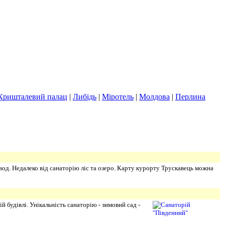
Кришталевий палац
|
Либідь
|
Міротель
|
Молдова
|
Перлина
вод. Недалеко від санаторію ліс та озеро. Карту курорту Трускавець можна
будівлі. Унікальність санаторію - зимовий сад -