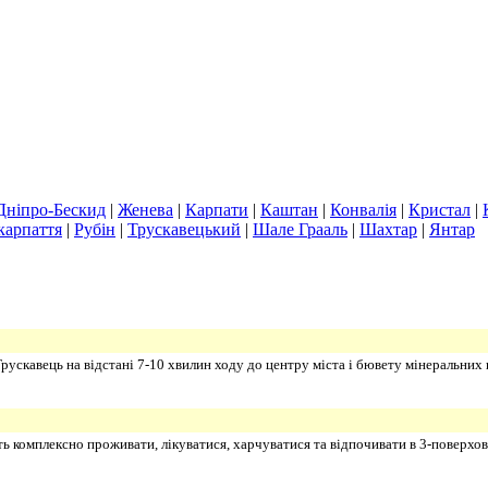
Дніпро-Бескид
|
Женева
|
Карпати
|
Каштан
|
Конвалія
|
Кристал
|
карпаття
|
Рубін
|
Трускавецький
|
Шале Грааль
|
Шахтар
|
Янтар
ускавець на відстані 7-10 хвилин ходу до центру міста і бювету мінеральних 
комплексно проживати, лікуватися, харчуватися та відпочивати в 3-поверховій 