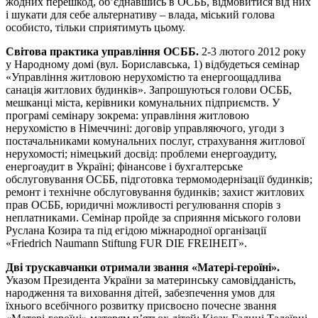
жодних перешкод, об’єднавшись в ОСББ, відмовитися від них
і шукати для себе альтернативу – влада, міський голова
особисто, тільки сприятимуть цьому.
Світова практика управління ОСББ.
2-3 лютого 2012 року
у Народному домі (вул. Бориславська, 1) відбудеться семінар
«Управління житловою нерухомістю та енергоощадлива
санація житлових будинків». Запрошуються голови ОСББ,
мешканці міста, керівники комунальних підприємств. У
програмі семінару зокрема: управління житловою
нерухомістю в Німеччині: договір управляючого, угоди з
постачальниками комунальних послуг, страхування житлової
нерухомості; німецький досвід: проблеми енергоаудиту,
енергоаудит в Україні; фінансове і бухгалтерське
обслуговування ОСББ, підготовка термомодернізації будинків;
ремонт і технічне обслуговування будинків; захист житлових
прав ОСББ, юридичні можливості регулювання спорів з
неплатниками. Семінар пройде за сприяння міського голови
Руслана Козира та під егідою міжнародної організації
«Friedrich Naumann Stiftung FUR DIE FREIHEIT».
Дві трускавчанки отримали звання «Матері-героїні».
Указом Президента України за материнську самовідданість,
народження та виховання дітей, забезпечення умов для
їхнього всебічного розвитку присвоєно почесне звання