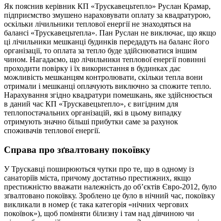
Як пояснив керівник КП «Трускавецьтепло» Руслан Крамар,
підприємство змушено нараховувати оплату за квадратурою,
оскільки лічильники теплової енергії не знаходяться на
балансі «Трускавецьтепла». Пан Руслан не виключає, що якщо
ці лічильники мешканці будинків передадуть на баланс його
організації, то оплата за тепло буде здійснюватися іншим
чином. Нагадаємо, що лічильники теплової енергії повинні
проходити повірку і їх використання в будинках дає
можливість мешканцям контролювати, скільки тепла вони
отримали і мешканці оплачують виключно за спожите тепло.
Нарахування згідно квадратури помешкань, яке здійснюється
в даний час КП «Трускавецьтепло», є вигідним для
теплопостачальних організацій, які в цьому випадку
отримують значно більші прибутки саме за рахунок
споживачів теплової енергії.
Справа про зґвалтовану покоївку
У Трускавці поширюються чутки про те, що в одному із
санаторіїв міста, причому достатньо престижних, якщо
престижністю вважати належність до об’єктів Євро-2012, було
зґвалтовано покоївку. Зроблено це було в нічний час, покоївку
викликали в номер (є така категорія «нічних чергових
покоївок»), щоб поміняти білизну і там над дівчиною чи