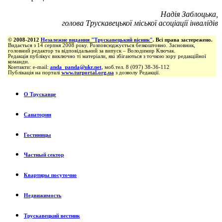
Надія Заблоцька,
голова Трускавецької міської асоціації інвалідів
© 2008-2012
Незалежне видання "Трускавецький вісник"
. Всі права застережено.
Видається з 14 серпня 2008 року. Розповсюджується безкоштовно. Засновник,
головний редактор та відповідальний за випуск – Володимир Ключак.
Редакція публікує виключно ті матеріали, які збігаються з точкою зору редакційної
команди.
Контакти: e-mail:
anda_panda@ukr.net
, моб.тел. 8 (097) 38-36-112
Публікація на порталі
www.turportal.org.ua
з дозволу Редакції.
О Трускавце
Санатории
Гостиницы
Частный сектор
Квартиры посуточно
Недвижимость
Трускавецкий вестник