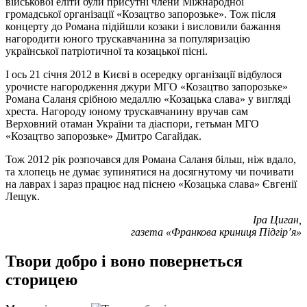
військової еліти були присутні члени Міжнародної
громадської організації «Козацтво запорозьке». Тож після
концерту до Романа підійшли козаки і висловили бажання
нагородити юного трускавчанина за популяризацію
української патріотичної та козацької пісні.
І ось 21 січня 2012 в Києві в осередку організації відбулося
урочисте нагородження джури МГО «Козацтво запорозьке»
Романа Саланя срібною медаллю «Козацька слава» у вигляді
хреста. Нагороду юному трускавчанину вручав сам
Верховний отаман України та діаспори, гетьман МГО
«Козацтво запорозьке» Дмитро Сагайдак.
Тож 2012 рік розпочався для Романа Саланя більш, ніж вдало,
та хлопець не думає зупинятися на досягнутому чи почивати
на лаврах і зараз працює над піснею «Козацька слава» Євгенії
Лещук.
Іра Циган,
газета «Франкова криниця Підгір’я»
Твори добро і воно повернеться
сторицею