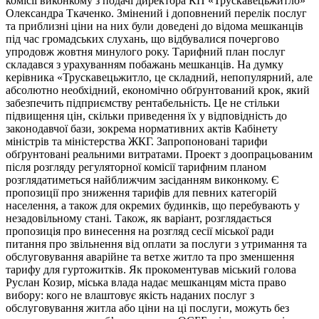
комісії виконкому з подачі директора КП «Трускавецьжитло»
Олександра Ткаченко. Змінений і доповнений перелік послуг
та приблизні ціни на них були доведені до відома мешканців
під час громадських слухань, що відбувалися почергово
упродовж жовтня минулого року. Тарифний план послуг
складався з урахуванням побажань мешканців. На думку
керівника «Трускавецьжитло, це складний, непопулярний, але
абсолютно необхідний, економічно обґрунтований крок, який
забезпечить підприємству рентабельність. Це не стільки
підвищення цін, скільки приведення їх у відповідність до
законодавчої бази, зокрема нормативних актів Кабінету
міністрів та міністерства ЖКГ. Запропоновані тарифи
обґрунтовані реальними витратами. Проект з доопрацьованим
після розгляду регуляторної комісії тарифним планом
розглядатиметься найближчим засіданням виконкому. Є
пропозиції про зниження тарифів для певних категорій
населення, а також для окремих будинків, що перебувають у
незадовільному стані. Також, як варіант, розглядається
пропозиція про винесення на розгляд сесії міської ради
питання про звільнення від оплати за послуги з утримання та
обслуговування аварійне та ветхе житло та про зменшення
тарифу для гуртожитків. Як прокоментував міський голова
Руслан Козир, міська влада надає мешканцям міста право
вибору: кого не влаштовує якість наданих послуг з
обслуговування житла або ціни на ці послуги, можуть без