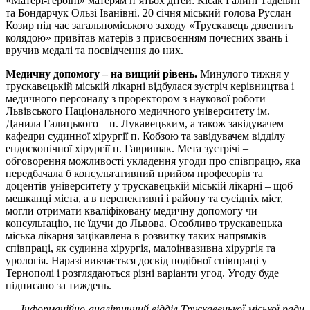
«Матері-героїні» матерям п’ятьох дітей: Кісак Галині Тадеївні
та Бондарчук Ользі Іванівні. 20 січня міський голова Руслан
Козир під час загальноміського заходу «Трускавець дзвенить
колядою» привітав матерів з присвоєнням почесних звань і
вручив медалі та посвідчення до них.
Медичну допомогу – на вищий рівень.
Минулого тижня у
трускавецькій міській лікарні відбулася зустріч керівництва і
медичного персоналу з проректором з наукової роботи
Львівського Національного медичного університету ім.
Данила Галицького – п. Лукавецьким, а також завідувачем
кафедри судинної хірургії п. Кобзою та завідувачем відділу
ендоскопічної хірургії п. Гавришак. Мета зустрічі –
обговорення можливості укладення угоди про співпрацю, яка
передбачала б консультативний прийом професорів та
доцентів університету у трускавецькій міській лікарні – щоб
мешканці міста, а в перспективні і району та сусідніх міст,
могли отримати кваліфіковану медичну допомогу чи
консультацію, не їдучи до Львова. Особливо трускавецька
міська лікарня зацікавлена в розвитку таких напрямків
співпраці, як судинна хірургія, малоінвазивна хірургія та
урологія. Наразі вивчається досвід подібної співпраці у
Тернополі і розглядаються різні варіанти угод. Угоду буде
підписано за тиждень.
Інформаційно-аналітичний відділ Трускавецької міської ради