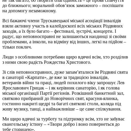
не так багато, бо творити благодійність – це прояв співчуття
до ближнього; моральний обов’язок заможного – поспішати
на допомогу незаможному.
Всі бажаючі члени Трускавецької міської асоціації інвалідів
взяли активну участь в калейдоскопі всіх міських Різдвяних
заходів, а їх було багато – фестивалі, зустрічі, концерти. І
радує, що неповносправні не залишаються наодинці зі своїми
проблемами, а інколи, на відміну від інших, легкі на підйом –
тільки поклич.
Люди з особливими потребами щиро вдячні всім, хто розділив
з ними свою радість Рождества Христового.
Зі слів неповносправних, дуже запам’яталися їм Різдвяні свята
в санаторії «Карпати», де вже за традицією інвалідів,
ветеранів війни та праці, людей похилого віку запрошує Лев
Ярославович Грицак – і як керівник санаторію, і як голова
міської організації Партії регіонів. Розкішний банкетний зал,
святково прибраний до Новорічних свят, красуня-ялинка,
гостинно накриті щедрі та багаті святкові столи, коляда під
живу музику, танці, а найважливіше – це саме спілкування.
Ми щиро вдячні за турботу та підтримку всім, хто не забуває
євангельську істину – «Твори добро і воно повернеться до
тебе сторицею».