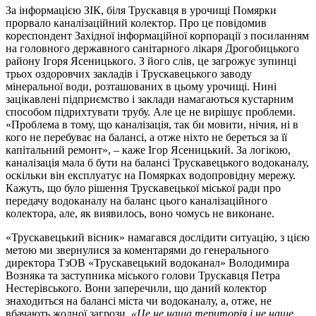
За інформацією ЗІК, біля Трускавця в урочищі Помярки
прорвало каналізаційний колектор. Про це повідомив
кореспондент Західної інформаційної корпорації з посиланням
на головного державного санітарного лікаря Дрогобицького
району Ігоря Ясеницького. З його слів, це загрожує зупинці
трьох оздоровчих закладів і Трускавецького заводу
мінеральної води, розташованих в цьому урочищі. Нині
зацікавлені підприємство і заклади намагаються кустарним
способом підрихтувати трубу. Але це не вирішує проблеми.
«Проблема в тому, що каналізація, так би мовити, нічия, ні в
кого не перебуває на балансі, а отже ніхто не береться за її
капітальний ремонт», – каже Ігор Ясеницький. За логікою,
каналізація мала б бути на балансі Трускавецького водоканалу,
оскільки він експлуатує на Помярках водопровідну мережу.
Кажуть, що було рішення Трускавецької міської ради про
передачу водоканалу на баланс цього каналізаційного
колектора, але, як виявилось, воно чомусь не виконане.
«Трускавецький вісник» намагався дослідити ситуацію, з цією
метою ми звернулися за коментарями до генерального
директора ТзОВ «Трускавецький водоканал» Володимира
Возняка та заступника міського голови Трускавця Петра
Нестерівського. Вони заперечили, що даний колектор
знаходиться на балансі міста чи водоканалу, а, отже, не
вбачають жодної загрози.
«Це не наша територія і не наше