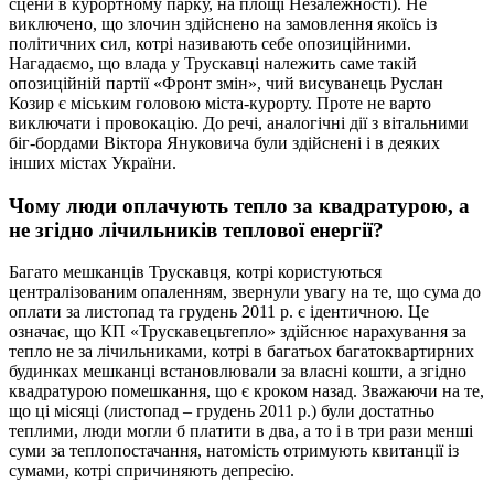
сцени в курортному парку, на площі Незалежності). Не
виключено, що злочин здійснено на замовлення якоїсь із
політичних сил, котрі називають себе опозиційними.
Нагадаємо, що влада у Трускавці належить саме такій
опозиційній партії «Фронт змін», чий висуванець Руслан
Козир є міським головою міста-курорту. Проте не варто
виключати і провокацію. До речі, аналогічні дії з вітальними
біг-бордами Віктора Януковича були здійснені і в деяких
інших містах України.
Чому люди оплачують тепло за квадратурою, а
не згідно лічильників теплової енергії?
Багато мешканців Трускавця, котрі користуються
централізованим опаленням, звернули увагу на те, що сума до
оплати за листопад та грудень 2011 р. є ідентичною. Це
означає, що КП «Трускавецьтепло» здійснює нарахування за
тепло не за лічильниками, котрі в багатьох багатоквартирних
будинках мешканці встановлювали за власні кошти, а згідно
квадратурою помешкання, що є кроком назад. Зважаючи на те,
що ці місяці (листопад – грудень 2011 р.) були достатньо
теплими, люди могли б платити в два, а то і в три рази менші
суми за теплопостачання, натомість отримують квитанції із
сумами, котрі спричиняють депресію.