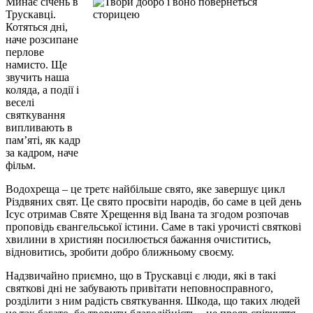
Минає січень в
Трускавці.
Котяться дні,
наче розсипане
перлове
намисто. Ще
звучить наша
коляда, а події і
веселі
святкування
випливають в
пам’яті, як кадр
за кадром, наче
фільм.
Водохреща – це третє найбільше свято, яке завершує цикл
Різдвяних свят. Це свято просвіти народів, бо саме в цей день
Ісус отримав Святе Хрещення від Івана та згодом розпочав
проповідь євангельської істини. Саме в такі урочисті святкові
хвилини в християн посилюється бажання очиститись,
відновитись, зробити добро ближньому своєму.
Надзвичайно приємно, що в Трускавці є люди, які в такі
святкові дні не забувають привітати неповносправного,
розділити з ним радість святкування. Шкода, що таких людей