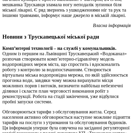
мешканка Трускавця зламала ногу неподалік зупинки біля
міської лікарні. Є ряд звернень з ушкодженнями ніг та рук та
іншими травмами, інформує наше джерело в міській лікарні.
Власна інформація
Новини з Трускавецької міської ради
Комп’ютерні технології – на службі у комунальників.
Одним із першим на Львівщині Трускавецький «Водоканал»
розпочав створювати комп’ютерно-гідравлічну модель
водопровідних мереж міста, що спростить і вдосконалить
роботу з контролю за водопостачанням. Створюється
віртуальна міська водопровідна мережа, по якій здійснюється
прогонка води, завдяки чому можна вирахувати місця
можливих порив і витоків, визначити найбільш небезпечні
ділянки і скласти план черговості виконання робіт з
реконструкції. Робота на стадії закінчення, уже відбулися
пробні запуски системи.
Обговорюються тарифи з обслуговування житла. Серед
населення активно обговорюється наступне можливе підняття
тарифів на послуги з утримання та обслуговування будинків.
Ця інформація уперше була озвучена на засіданні регуляторної