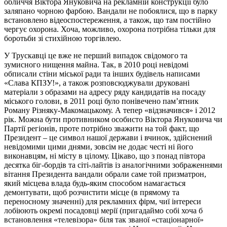
обличчя Віктора Януковича на рекламній конструкції було
заляпано чорною фарбою. Вандали не побоялися, що в парку
встановлено відеоспостереження, а також, що там постійно
чергує охорона. Хоча, можливо, охорона потрібна тільки для
боротьби зі стихійною торгівлею.
У Трускавці це вже не перший випадок свідомого та
зумисного нищення майна. Так, в 2010 році невідомі
обписали стіни міської ради та інших будівель написами
«Слава КПЗУ!», а також розповсюджували друковані
матеріали з образами на адресу ряду кандидатів на посаду
міського голови, в 2011 році було понівечено пам’ятник
Роману Різняку-Макомацькому. А тепер «відзначився» і 2012
рік. Можна бути противником особисто Віктора Януковича чи
Партії регіонів, проте потрібно зважити на той факт, що
Президент – це символ нашої держави і вчинок, здійснений
невідомими цими днями, зовсім не додає честі ні його
виконавцям, ні місту в цілому. Цікаво, що з понад півтора
десятка біг-бордів та сіті-лайтів із аналогічними зображеннями
вітання Президента вандали обрали саме той призматрон,
який місцева влада будь-яким способом намагається
демонтувати, щоб розчистити місце (в прямому та
переносному значенні) для рекламних фірм, чиї інтереси
лобіюють окремі посадовці мерії (пригадаймо собі хоча б
встановлення «телевізора» біля так званої «стаціонарної»