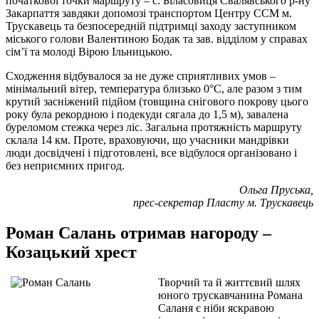
початкової точки маршруту – с. Біласовиця Свалявського р-ну
Закарпаття завдяки допомозі транспортом Центру ССМ м.
Трускавець та безпосередній підтримці заходу заступником
міського голови Валентиною Бодак та зав. відділом у справах
сім’ї та молоді Вірою Ільницькою.
Сходження відбувалося за не дуже сприятливих умов –
мінімальний вітер, температура близько 0°С, але разом з тим
крутий засніжений підйом (товщина снігового покрову цього
року була рекордною і подекуди сягала до 1,5 м), завалена
буреломом стежка через ліс. Загальна протяжність маршруту
склала 14 км. Проте, враховуючи, що учасники мандрівки
люди досвідчені і підготовлені, все відбулося організовано і
без неприємних пригод.
Ольга Пруська,
прес-секретар Пласту м. Трускавець
Роман Салань отримав нагороду –
Козацький хрест
Творчий та й життєвий шлях
юного трускавчанина Романа
Саланя є ніби яскравою