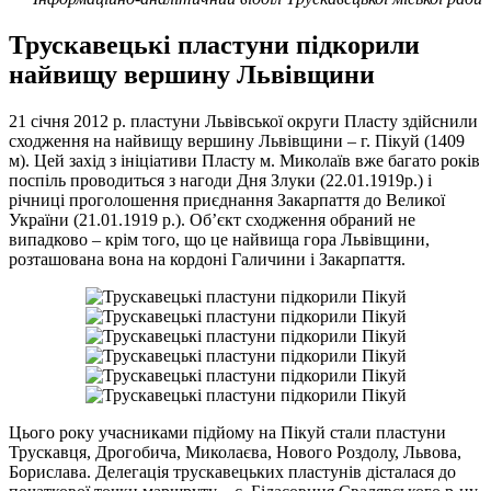
Трускавецькі пластуни підкорили
найвищу вершину Львівщини
21 січня 2012 р. пластуни Львівської округи Пласту здійснили
сходження на найвищу вершину Львівщини – г. Пікуй (1409
м). Цей захід з ініціативи Пласту м. Миколаїв вже багато років
поспіль проводиться з нагоди Дня Злуки (22.01.1919р.) і
річниці проголошення приєднання Закарпаття до Великої
України (21.01.1919 р.). Об’єкт сходження обраний не
випадково – крім того, що це найвища гора Львівщини,
розташована вона на кордоні Галичини і Закарпаття.
Цього року учасниками підйому на Пікуй стали пластуни
Трускавця, Дрогобича, Миколаєва, Нового Роздолу, Львова,
Борислава. Делегація трускавецьких пластунів дісталася до