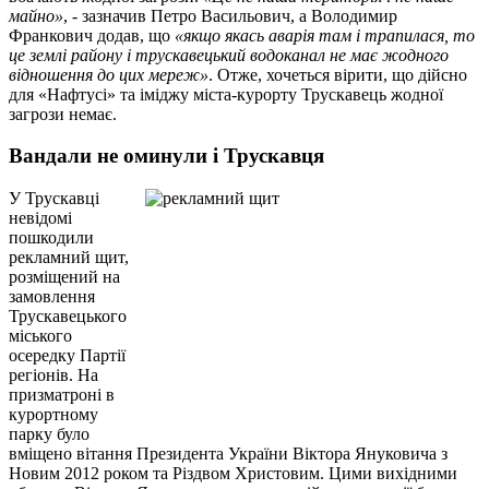
майно»
, - зазначив Петро Васильович, а Володимир
Франкович додав, що
«якщо якась аварія там і трапилася, то
це землі району і трускавецький водоканал не має жодного
відношення до цих мереж»
. Отже, хочеться вірити, що дійсно
для «Нафтусі» та іміджу міста-курорту Трускавець жодної
загрози немає.
Вандали не оминули і Трускавця
У Трускавці
невідомі
пошкодили
рекламний щит,
розміщений на
замовлення
Трускавецького
міського
осередку Партії
регіонів. На
призматроні в
курортному
парку було
вміщено вітання Президента України Віктора Януковича з
Новим 2012 роком та Різдвом Христовим. Цими вихідними