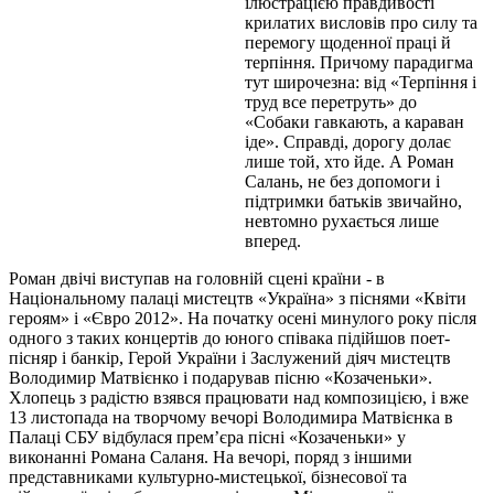
ілюстрацією правдивості
крилатих висловів про силу та
перемогу щоденної праці й
терпіння. Причому парадигма
тут широчезна: від «Терпіння і
труд все перетруть» до
«Собаки гавкають, а караван
іде». Справді, дорогу долає
лише той, хто йде. А Роман
Салань, не без допомоги і
підтримки батьків звичайно,
невтомно рухається лише
вперед.
Роман двічі виступав на головній сцені країни - в
Національному палаці мистецтв «Україна» з піснями «Квіти
героям» і «Євро 2012». На початку осені минулого року після
одного з таких концертів до юного співака підійшов поет-
пісняр і банкір, Герой України і Заслужений діяч мистецтв
Володимир Матвієнко і подарував пісню «Козаченьки».
Хлопець з радістю взявся працювати над композицією, і вже
13 листопада на творчому вечорі Володимира Матвієнка в
Палаці СБУ відбулася прем’єра пісні «Козаченьки» у
виконанні Романа Саланя. На вечорі, поряд з іншими
представниками культурно-мистецької, бізнесової та