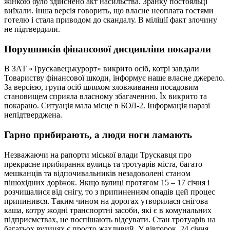
жінкою було здійснено акт насильства. Зранку постояльці
виїхали. Інша версія говорить, що власне неоплата гостями
готелю і стала приводом до скандалу. В міліції факт злочину
не підтвердили.
Порушників фінансової дисципліни покарали
В ЗАТ «Трускавецькурорт» викрито осіб, котрі завдали
Товариству фінансової шкоди, інформує наше власне джерело.
За версією, група осіб шляхом зловживання посадовим
становищем сприяла власному збагаченню. Їх викрито та
покарано. Ситуація мала місце в БОЛ-2. Інформація наразі
непідтверджена.
Гарно прибирають, а люди ноги ламають
Незважаючи на рапорти міської влади Трускавця про
прекрасне прибирання вулиць та тротуарів міста, багато
мешканців та відпочивальників незадоволені станом
пішохідних доріжок. Якщо вулиці протягом 15 – 17 січня і
розчищалися від снігу, то з припиненням опадів цей процес
припинився. Таким чином на дорогах утворилася снігова
каша, котру жодні транспортні засоби, які є в комунальних
підприємствах, не поспішають відсувати. Стан тротуарів на
багатьох вулицях є просто жахливий. У вівторок, 24 січня,