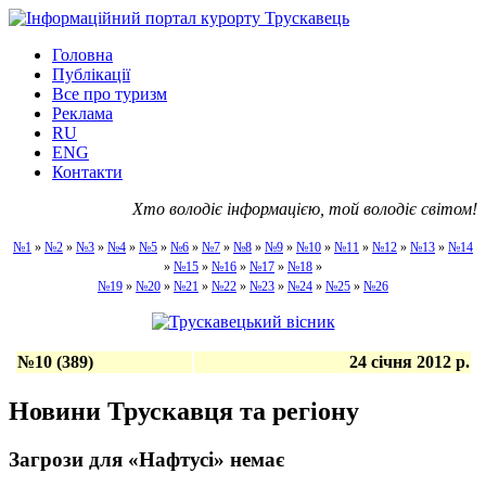
Головна
Публікації
Все про туризм
Реклама
RU
ENG
Контакти
Хто володіє інформацією, той володіє світом!
№1
»
№2
»
№3
»
№4
»
№5
»
№6
»
№7
»
№8
»
№9
»
№10
»
№11
»
№12
»
№13
»
№14
»
№15
»
№16
»
№17
»
№18
»
№19
»
№20
»
№21
»
№22
»
№23
»
№24
»
№25
»
№26
№10 (389)
24 січня 2012 р.
Новини Трускавця та регіону
Загрози для «Нафтусі» немає